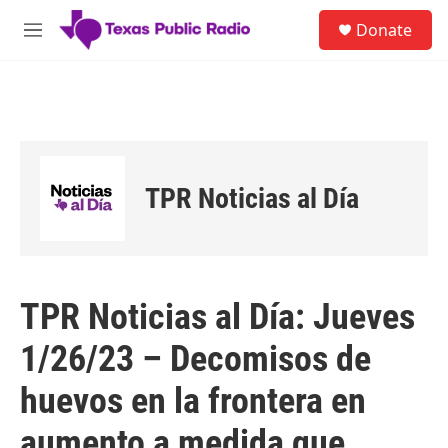
Skip to main content
S
Donate
e
M
a
e
r
n
c
u
h
u
e
r
TPR Noticias al Día
y
TPR Noticias al Día: Jueves
1/26/23 – Decomisos de
huevos en la frontera en
aumento a medida que