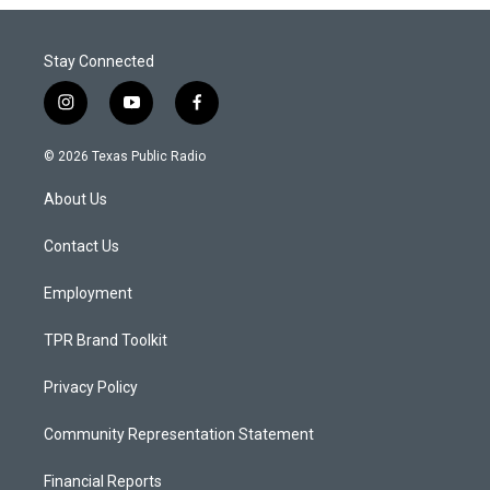
Stay Connected
i
y
f
n
o
a
s
u
c
© 2026 Texas Public Radio
t
t
e
a
u
b
About Us
g
b
o
r
e
o
a
k
Contact Us
m
Employment
TPR Brand Toolkit
Privacy Policy
Community Representation Statement
Financial Reports