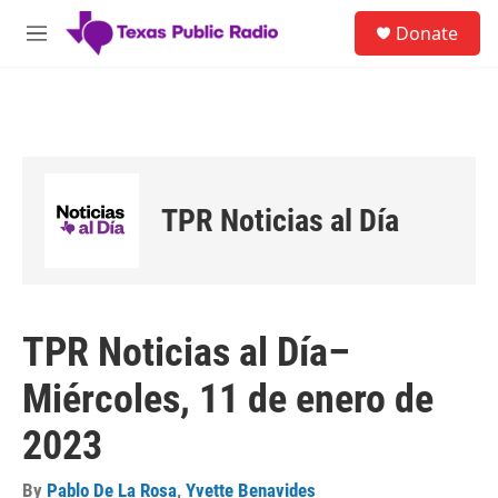
Skip to main content
S
Donate
e
M
a
e
r
n
c
u
h
u
e
r
TPR Noticias al Día
y
TPR Noticias al Día–
Miércoles, 11 de enero de
2023
By
Pablo De La Rosa
,
Yvette Benavides