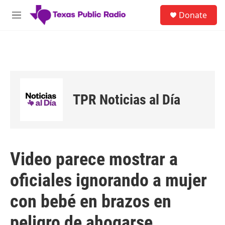
Skip to main content
S
Donate
e
M
a
e
r
n
c
u
h
u
e
r
TPR Noticias al Día
y
Video parece mostrar a
oficiales ignorando a mujer
con bebé en brazos en
peligro de ahogarse