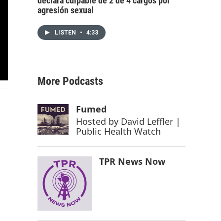
declara culpable de 2 de 4 cargos por
agresión sexual
LISTEN
•
4:33
More Podcasts
Fumed
Hosted by
David Leffler |
Public Health Watch
TPR News Now