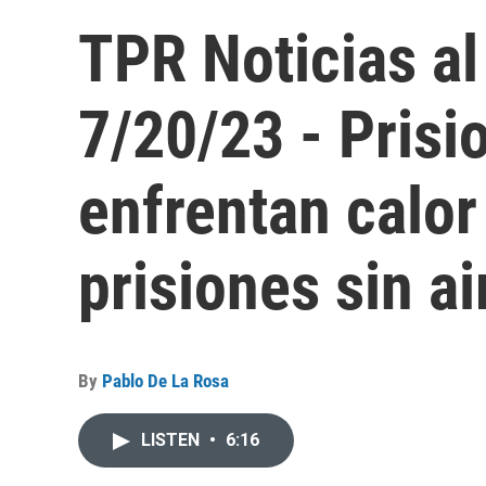
TPR Noticias al
7/20/23 - Prisi
enfrentan calo
prisiones sin a
By
Pablo De La Rosa
LISTEN
•
6:16