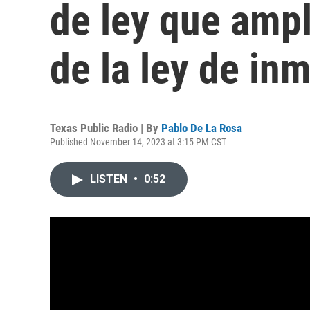
de ley que ampl
de la ley de in
Texas Public Radio | By
Pablo De La Rosa
Published November 14, 2023 at 3:15 PM CST
LISTEN
•
0:52