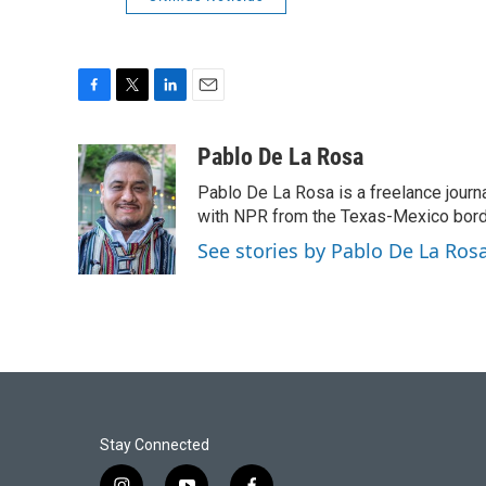
F
T
L
E
a
w
i
m
c
i
n
a
Pablo De La Rosa
e
t
k
i
Pablo De La Rosa is a freelance journa
b
t
e
l
o
e
d
with NPR from the Texas-Mexico border
o
r
I
See stories by Pablo De La Ros
k
n
Stay Connected