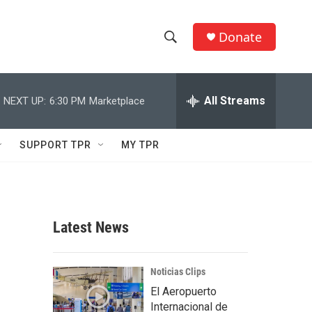
Donate
S
S
e
h
a
r
All Streams
NEXT UP:
6:30 PM
Marketplace
o
c
h
w
Q
SUPPORT TPR
MY TPR
u
S
e
r
e
y
a
Latest News
r
c
Noticias Clips
El Aeropuerto
h
Internacional de