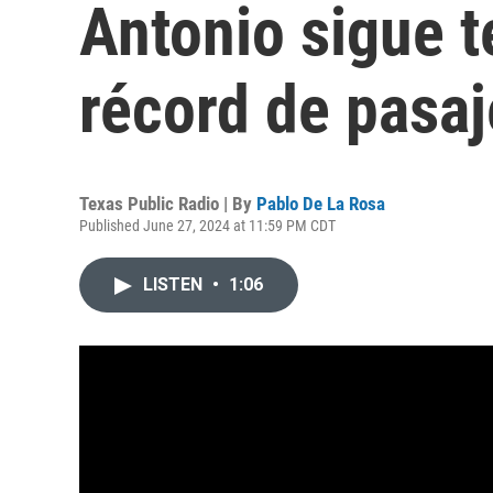
Antonio sigue 
récord de pasaj
Texas Public Radio | By
Pablo De La Rosa
Published June 27, 2024 at 11:59 PM CDT
LISTEN
•
1:06