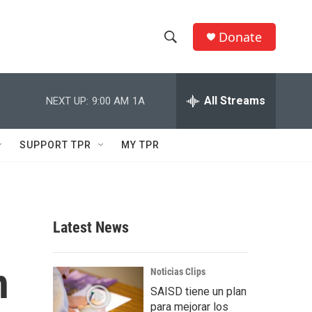
Donate
S
S
e
h
a
r
All Streams
NEXT UP:
9:00 AM
1A
o
c
h
w
Q
SUPPORT TPR
MY TPR
u
S
e
r
e
y
a
Latest News
r
n
c
Noticias Clips
SAISD tiene un plan
h
para mejorar los