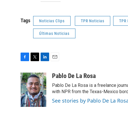
Tags
Noticias Clips
TPR Noticias
TPR 
Últimas Noticias
F
T
L
E
a
w
i
m
c
i
n
a
Pablo De La Rosa
e
t
k
i
Pablo De La Rosa is a freelance journa
b
t
e
l
o
e
d
with NPR from the Texas-Mexico border
o
r
I
See stories by Pablo De La Ros
k
n