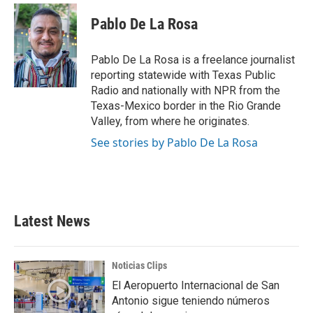
c
i
n
a
e
t
k
i
Pablo De La Rosa
b
t
e
l
o
e
d
o
r
I
Pablo De La Rosa is a freelance journalist
k
n
reporting statewide with Texas Public
Radio and nationally with NPR from the
Texas-Mexico border in the Rio Grande
Valley, from where he originates.
See stories by Pablo De La Rosa
Latest News
Noticias Clips
El Aeropuerto Internacional de San
Antonio sigue teniendo números