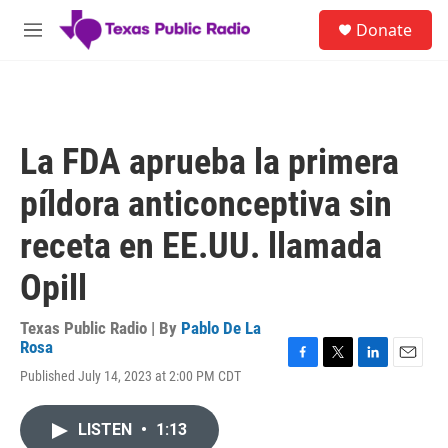
Skip to main content
S
Donate
e
M
a
e
r
n
c
u
h
u
La FDA aprueba la primera
e
r
píldora anticonceptiva sin
y
receta en EE.UU. llamada
Opill
Texas Public Radio | By
Pablo De La
Rosa
F
T
L
E
Published July 14, 2023 at 2:00 PM CDT
a
w
i
m
c
i
n
a
e
t
k
i
LISTEN
•
1:13
b
t
e
l