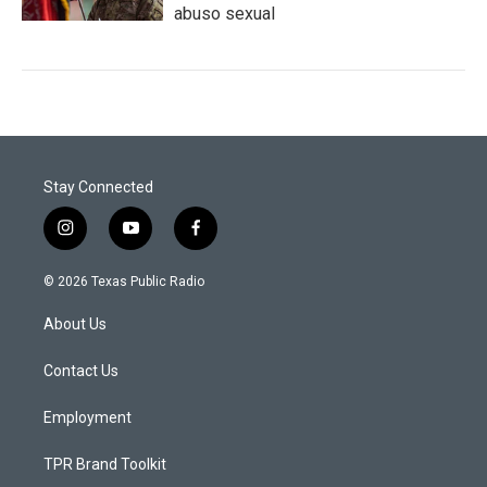
abuso sexual
Stay Connected
i
y
f
n
o
a
s
u
c
© 2026 Texas Public Radio
t
t
e
a
u
b
About Us
g
b
o
r
e
o
a
k
Contact Us
m
Employment
TPR Brand Toolkit