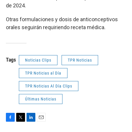
de 2024.
Otras formulaciones y dosis de anticonceptivos
orales seguirán requiriendo receta médica.
Tags
Noticias Clips
TPR Noticias
TPR Noticias al Día
TPR Noticias Al Día Clips
Últimas Noticias
F
T
L
E
a
w
i
m