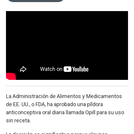
o
e
d
o
r
I
k
n
La Administración de Alimentos y Medicamentos
de EE. UU., o FDA, ha aprobado una píldora
anticonceptiva oral diaria llamada Opill para su uso
sin receta.