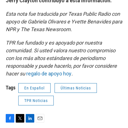
Jerry Clayton contribuyó a esta información.
Esta nota fue traducida por Texas Public Radio con
apoyo de Gabriela Olivares e Yvette Benavides para
NPR y The Texas Newsroom.
TPR fue fundado y es apoyado por nuestra
comunidad. Si usted valora nuestro compromiso
con los más altos estándares de periodismo
responsable y puede hacerlo, por favor considere
hacer su
regalo de apoyo hoy
.
Tags
En Español
Últimas Noticias
TPR Noticias
F
T
L
E