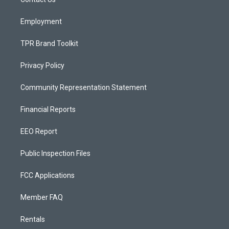
a
k
m
Employment
TPR Brand Toolkit
Privacy Policy
Community Representation Statement
Financial Reports
EEO Report
Public Inspection Files
FCC Applications
Member FAQ
Rentals