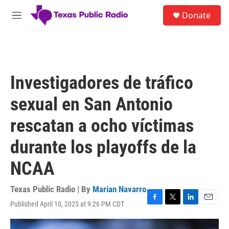
Skip to main content
S
Donate
e
M
a
e
r
n
c
u
h
u
Investigadores de tráfico
e
r
sexual en San Antonio
y
rescatan a ocho víctimas
durante los playoffs de la
NCAA
Texas Public Radio | By
Marian Navarro
Published April 10, 2025 at 9:26 PM CDT
F
T
L
E
a
w
i
m
c
i
n
a