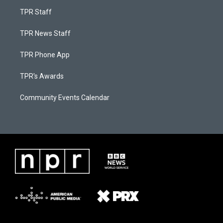
TPR Staff
TPR News Staff
TPR Phone App
TPR's Awards
Community Events Calendar