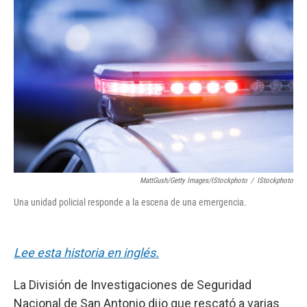
e
t
k
i
b
t
e
l
o
e
d
o
r
I
k
n
MattGush/Getty Images/iStockphoto
/
IStockphoto
Una unidad policial responde a la escena de una emergencia.
Lee esta historia en inglés.
La División de Investigaciones de Seguridad
Nacional de San Antonio dijo que rescató a varias