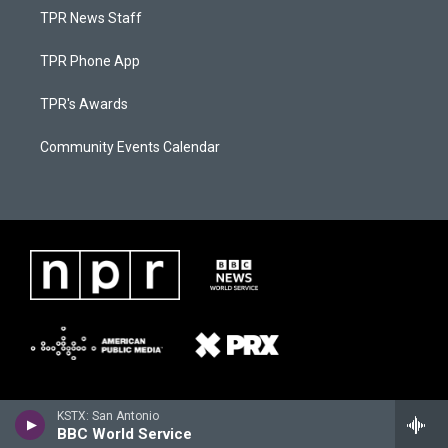
TPR News Staff
TPR Phone App
TPR's Awards
Community Events Calendar
KSTX: San Antonio
BBC World Service