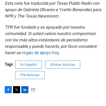
Esta nota fue traducida por Texas Public Radio con
apoyo de Gabriela Olivares e Yvette Benavides para
NPR y The Texas Newsroom.
TPR fue fundado y es apoyado por nuestra
comunidad. Si usted valora nuestro compromiso
con los más altos estándares de periodismo
responsable y puede hacerlo, por favor considere
hacer su
regalo de apoyo hoy
.
Tags
En Español
Últimas Noticias
TPR Noticias
F
T
L
E
a
w
i
m
c
i
n
a