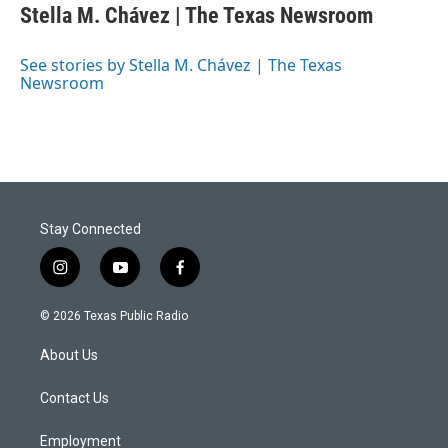
e
t
k
i
Stella M. Chávez | The Texas Newsroom
b
t
e
l
o
e
d
o
r
I
See stories by Stella M. Chávez | The Texas
k
n
Newsroom
Stay Connected
i
y
f
n
o
a
s
u
c
© 2026 Texas Public Radio
t
t
e
a
u
b
About Us
g
b
o
r
e
o
a
k
Contact Us
m
Employment