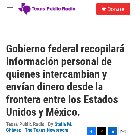
Skip to main content
S
Donate
e
M
a
e
r
n
c
u
h
u
Gobierno federal recopilará
e
r
información personal de
y
quienes intercambian y
envían dinero desde la
frontera entre los Estados
Unidos y México.
Texas Public Radio | By
Stella M.
Chávez | The Texas Newsroom