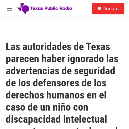
Skip to main content
S
Donate
e
M
a
e
r
n
c
u
h
u
Las autoridades de Texas
e
r
parecen haber ignorado las
y
advertencias de seguridad
de los defensores de los
derechos humanos en el
caso de un niño con
discapacidad intelectual