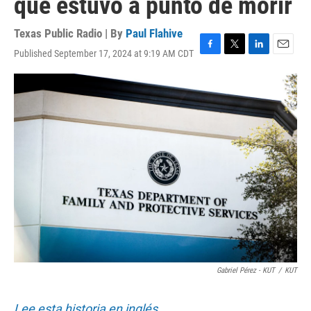
que estuvo a punto de morir
Texas Public Radio | By
Paul Flahive
Published September 17, 2024 at 9:19 AM CDT
F
T
L
E
a
w
i
m
c
i
n
a
e
t
k
i
b
t
e
l
o
e
d
o
r
I
k
n
Gabriel Pérez - KUT
/
KUT
Lee esta historia en inglés.