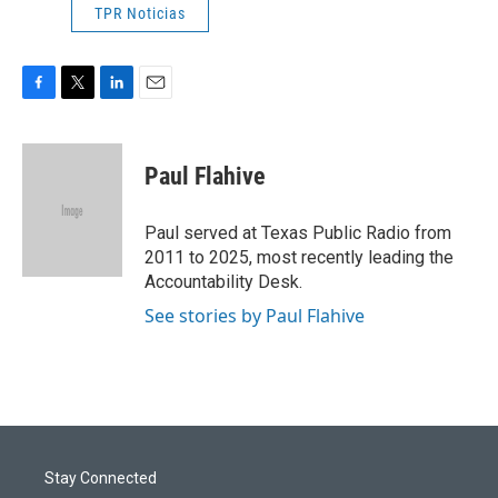
TPR Noticias
F
T
L
E
a
w
i
m
c
i
n
a
e
t
k
i
Paul Flahive
b
t
e
l
o
e
d
o
r
I
Paul served at Texas Public Radio from
k
n
2011 to 2025, most recently leading the
Accountability Desk.
See stories by Paul Flahive
Stay Connected