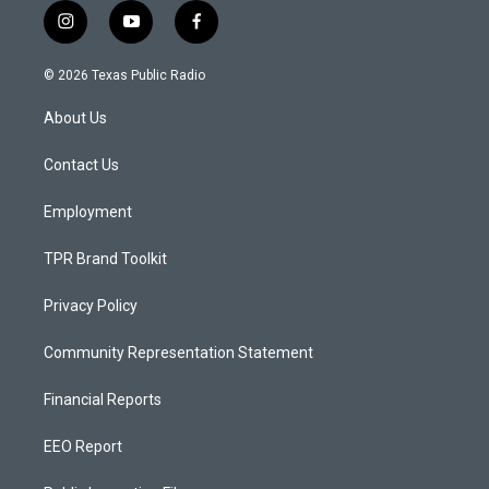
i
y
f
n
o
a
s
u
c
© 2026 Texas Public Radio
t
t
e
a
u
b
About Us
g
b
o
r
e
o
a
k
Contact Us
m
Employment
TPR Brand Toolkit
Privacy Policy
Community Representation Statement
Financial Reports
EEO Report