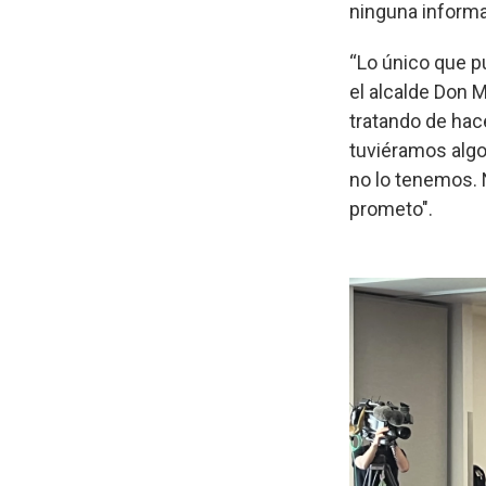
ninguna informa
“Lo único que p
el alcalde Don 
tratando de hac
tuviéramos algo
no lo tenemos. 
prometo".