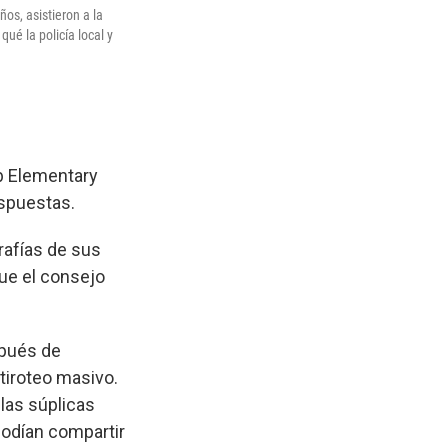
ños, asistieron a la
ué la policía local y
bb Elementary
espuestas.
rafías de sus
ue el consejo
spués de
 tiroteo masivo.
las súplicas
podían compartir