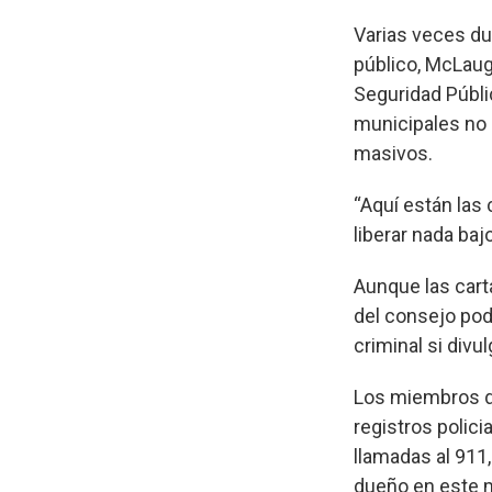
Varias veces du
público, McLaug
Seguridad Públi
municipales no 
masivos.
“Aquí están las
liberar nada baj
Aunque las cart
del consejo podr
criminal si divu
Los miembros de
registros polici
llamadas al 911
dueño en este 