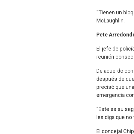
“Tienen un bloq
McLaughlin.
Pete Arredond
El jefe de polic
reunión consecu
De acuerdo con 
después de que 
precisó que una
emergencia con
“Este es su seg
les diga que n
El concejal Chi