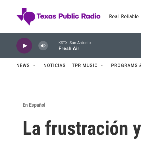
Skip to main content
Real. Reliable
KSTX: San Antonio
Fresh Air
NEWS
NOTICIAS
TPR MUSIC
PROGRAMS 
En Español
La frustración 