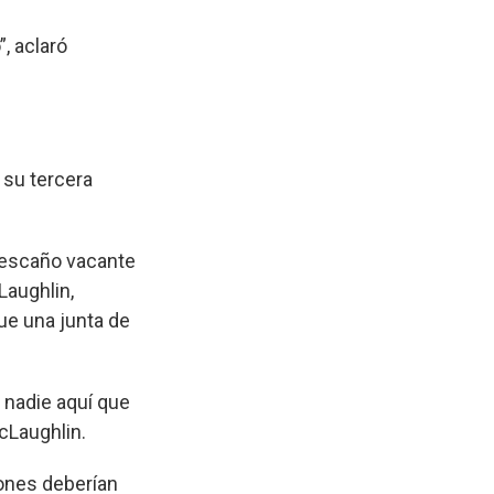
, aclaró
ó su tercera
u escaño vacante
Laughlin,
ue una junta de
 nadie aquí que
cLaughlin.
iones deberían