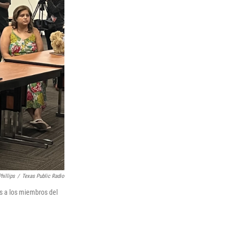
hillips
/
Texas Public Radio
as a los miembros del