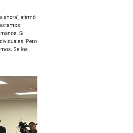
a ahora”, afirmó
o estamos
 manos. Si
dividuales. Pero
amos. Se los