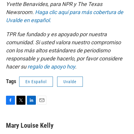
Yvette Benavides, para NPR y The Texas
Newsroom.
Haga clic aquí para más cobertura de
Uvalde en español.
TPR fue fundado y es apoyado por nuestra
comunidad. Si usted valora nuestro compromiso
con los más altos estándares de periodismo
responsable y puede hacerlo, por favor considere
hacer su
regalo de apoyo hoy
.
Tags
En Español
Uvalde
F
T
L
E
a
w
i
m
c
i
n
a
e
t
k
i
Mary Louise Kelly
b
t
e
l
o
e
d