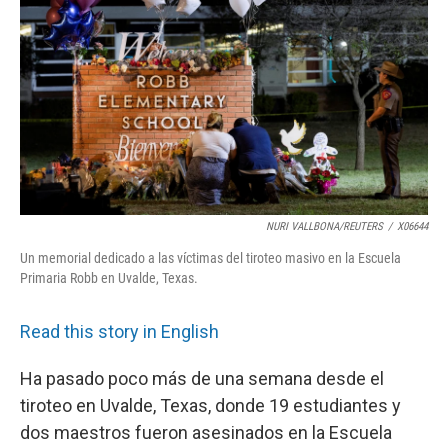
o
r
I
k
n
NURI VALLBONA/REUTERS
/
X06644
Un memorial dedicado a las víctimas del tiroteo masivo en la Escuela
Primaria Robb en Uvalde, Texas.
Read this story in English
Ha pasado poco más de una semana desde el
tiroteo en Uvalde, Texas, donde 19 estudiantes y
dos maestros fueron asesinados en la Escuela