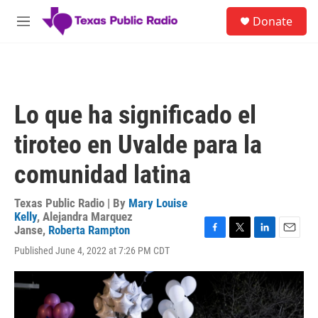
Skip to main content
S
Donate
e
M
a
e
r
n
c
u
h
u
Lo que ha significado el
e
r
tiroteo en Uvalde para la
y
comunidad latina
Texas Public Radio | By
Mary Louise
Kelly
,
Alejandra Marquez
Janse
,
Roberta Rampton
F
T
L
E
Published June 4, 2022 at 7:26 PM CDT
a
w
i
m
c
i
n
a
e
t
k
i
b
t
e
l
o
e
d