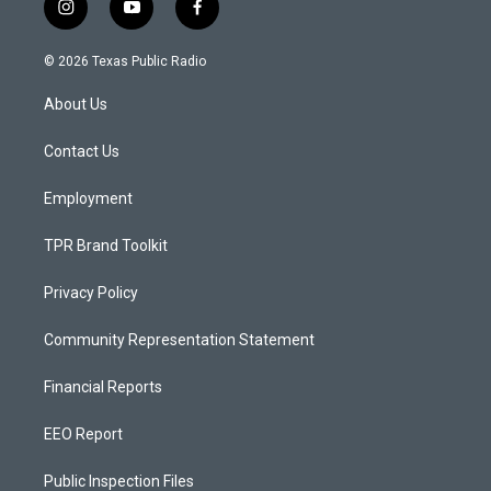
i
y
f
n
o
a
s
u
c
© 2026 Texas Public Radio
t
t
e
a
u
b
About Us
g
b
o
r
e
o
a
k
Contact Us
m
Employment
TPR Brand Toolkit
Privacy Policy
Community Representation Statement
Financial Reports
EEO Report
Public Inspection Files