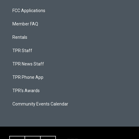
FCC Applications
Member FAQ
Rentals
TPR Staff
TPR News Staff
TPR Phone App
TPR's Awards
Community Events Calendar