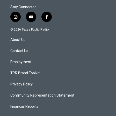
Stay Connected
i
y
f
n
o
a
s
u
c
© 2026 Texas Public Radio
t
t
e
a
u
b
About Us
g
b
o
r
e
o
a
k
Contact Us
m
Employment
TPR Brand Toolkit
Privacy Policy
Community Representation Statement
Financial Reports