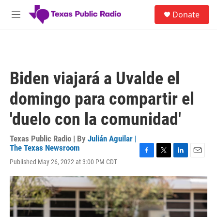
Skip to main content
S
Donate
e
M
a
e
r
n
c
u
h
u
Biden viajará a Uvalde el
e
r
domingo para compartir el
y
'duelo con la comunidad'
Texas Public Radio | By
Julián Aguilar |
The Texas Newsroom
F
T
L
E
Published May 26, 2022 at 3:00 PM CDT
a
w
i
m
c
i
n
a
e
t
k
i
b
t
e
l
o
e
d
o
r
I