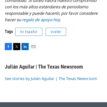
comunidad. Si usted valora nuestro compromiso
con los más altos estándares de periodismo
responsable y puede hacerlo, por favor considere
hacer su
regalo de apoyo hoy
.
Tags
En Español
Uvalde
F
T
L
E
a
w
i
m
c
i
n
a
e
t
k
i
Julián Aguilar | The Texas Newsroom
b
t
e
l
o
e
d
o
r
I
See stories by Julián Aguilar | The Texas Newsroom
k
n