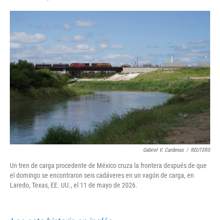
F
T
L
E
a
w
i
m
c
i
n
a
e
t
k
i
b
t
e
l
o
e
d
o
r
I
k
n
Gabriel V. Cardenas
/
REUTERS
Un tren de carga procedente de México cruza la frontera después de que
el domingo se encontraron seis cadáveres en un vagón de carga, en
Laredo, Texas, EE. UU., el 11 de mayo de 2026.