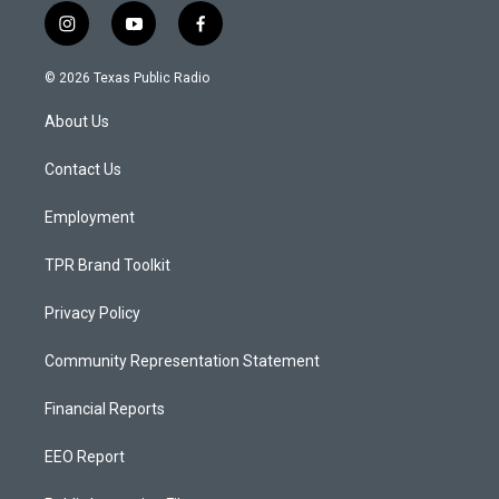
i
y
f
n
o
a
s
u
c
© 2026 Texas Public Radio
t
t
e
a
u
b
About Us
g
b
o
r
e
o
a
k
Contact Us
m
Employment
TPR Brand Toolkit
Privacy Policy
Community Representation Statement
Financial Reports
EEO Report