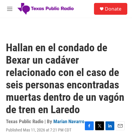
Skip to main content
S
Donate
e
M
a
e
r
n
c
u
h
u
Hallan en el condado de
e
r
Bexar un cadáver
y
relacionado con el caso de
seis personas encontradas
muertas dentro de un vagón
de tren en Laredo
Texas Public Radio | By
Marian Navarro
Published May 11, 2026 at 7:21 PM CDT