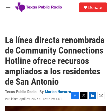
Skip to main content
S
Donate
e
M
a
e
r
n
c
u
h
u
La línea directa renombrada
e
r
de Community Connections
y
Hotline ofrece recursos
ampliados a los residentes
de San Antonio
Texas Public Radio | By
Marian Navarro
Published April 29, 2025 at 12:32 PM CDT
F
T
L
E
a
w
i
m
c
i
n
a