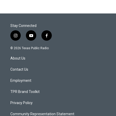
Stay Connected
i
y
f
n
o
a
s
u
c
© 2026 Texas Public Radio
t
t
e
a
u
b
About Us
g
b
o
r
e
o
a
k
Contact Us
m
Employment
TPR Brand Toolkit
Privacy Policy
Community Representation Statement