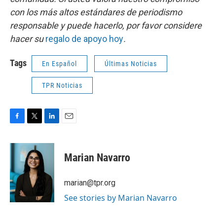
con los más altos estándares de periodismo
responsable y puede hacerlo, por favor considere
hacer su
regalo de apoyo hoy
.
Tags
En Español
Últimas Noticias
TPR Noticias
F
T
L
E
a
w
i
m
c
i
n
a
e
t
k
i
Marian Navarro
b
t
e
l
o
e
d
o
r
I
marian@tpr.org
k
n
See stories by Marian Navarro