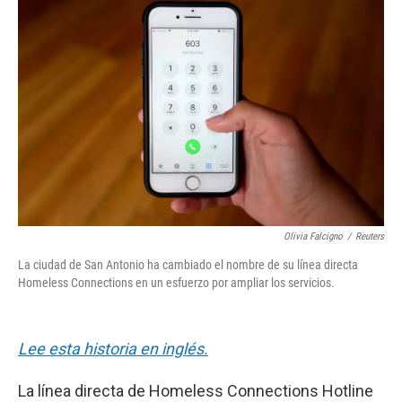
e
t
k
i
b
t
e
l
o
e
d
o
r
I
k
n
Olivia Falcigno
/
Reuters
La ciudad de San Antonio ha cambiado el nombre de su línea directa
Homeless Connections en un esfuerzo por ampliar los servicios.
Lee esta historia en inglés.
La línea directa de Homeless Connections Hotline