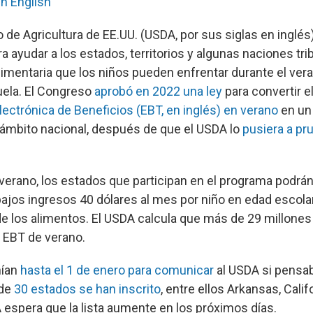
in English
 de Agricultura de EE.UU. (USDA, por sus siglas en inglés
 ayudar a los estados, territorios y algunas naciones tri
alimentaria que los niños pueden enfrentar durante el ve
uela. El Congreso
aprobó en 2022 una ley
para convertir e
lectrónica de Beneficios (EBT, en inglés) en verano
en un
ámbito nacional, después de que el USDA lo
pusiera a pr
 verano, los estados que participan en el programa podrá
 bajos ingresos 40 dólares al mes por niño en edad escola
 de los alimentos. El USDA calcula que más de 29 millones
l EBT de verano.
nían
hasta el 1 de enero para comunicar
al USDA si pensab
 de
30 estados se han inscrito
, entre ellos Arkansas, Cali
 espera que la lista aumente en los próximos días.