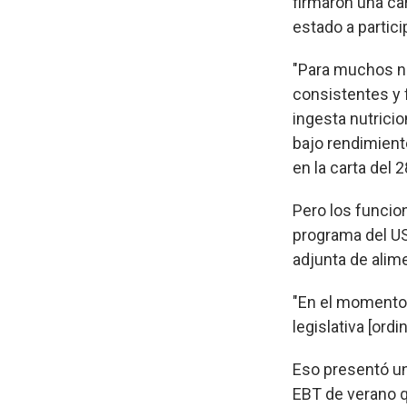
firmaron una ca
estado a partic
"Para muchos niñ
consistentes y 
ingesta nutrici
bajo rendimient
en la carta del 
Pero los funcio
programa del US
adjunta de alim
"En el momento 
legislativa [ordin
Eso presentó un
EBT de verano q