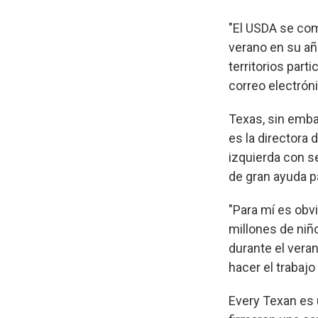
"El USDA se com
verano en su año
territorios part
correo electrón
Texas, sin embar
es la directora 
izquierda con se
de gran ayuda pa
"Para mí es obv
millones de niñ
durante el veran
hacer el trabajo
Every Texan es 