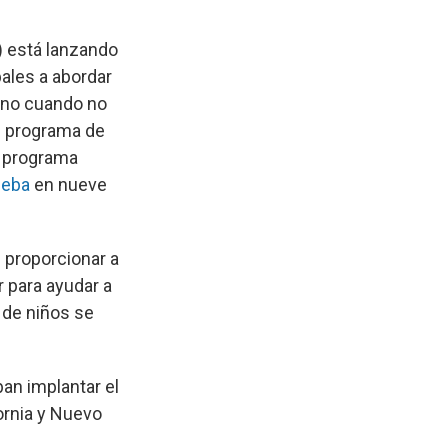
) está lanzando
bales a abordar
rano cuando no
l programa de
 programa
ueba
en nueve
n proporcionar a
r para ayudar a
 de niños se
an implantar el
fornia y Nuevo