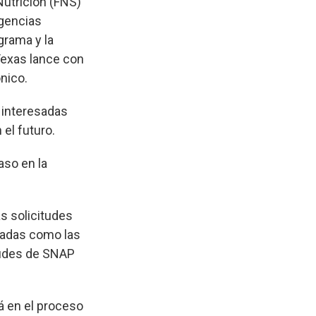
Nutrición (FNS)
agencias
grama y la
Texas lance con
ónico.
s interesadas
el futuro.
aso en la
as solicitudes
radas como las
itudes de SNAP
 en el proceso