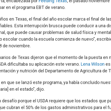
rta, encabezada por
Feeding Texas
, el pasado noviembre 
ipar en el programa EBT de verano.
os en Texas, el final del año escolar marca el final de l
fiables. Esta interrupción brusca puede conducir a una d
onal, que puede causar problemas de salud física y mental
o escolar cuando la escuela comienza de nuevo", escribi
28 de noviembre.
narios de Texas dijeron que el momento de la puesta en 
DA dificultaba su aplicación este verano.
Lena Wilson
es 
entación y nutrición del Departamento de Agricultura de 
en que se lanzó este programa, ya había concluido nues
aria] en el estado", dijo.
 desafío porque el USDA requiere que los estados que par
ue cubran el 50% de los gastos administrativos para el 