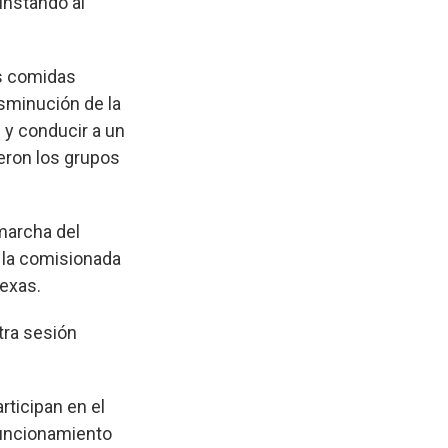
instando al
as comidas
isminución de la
 y conducir a un
eron los grupos
marcha del
la comisionada
Texas.
tra sesión
ticipan en el
funcionamiento