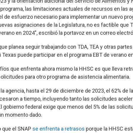
3 y la orientación adicional del Servicio de Alimentos y 
 programa, las limitaciones actuales de recursos en las 
ivel de esfuerzo necesario para implementar un nuevo pro
evas asignaciones de la Legislatura, no es factible que 
verano en 2024", escribió la portavoz en un correo electr
 que planea seguir trabajando con TDA, TEA y otras parte
i Texas puede participar en el programa EBT de verano en 
fíos que enfrenta ahora mismo la HHSC es que lleva retr
olicitudes para otro programa de asistencia alimentaria.
a agencia, hasta el 29 de diciembre de 2023, el 62% de l
esaron a tiempo, incluyendo tanto las solicitudes acele
El gobierno federal exige que menos del 5% de las solic
 un momento dado.
o que el SNAP
se enfrenta a retrasos
porque la HHSC está