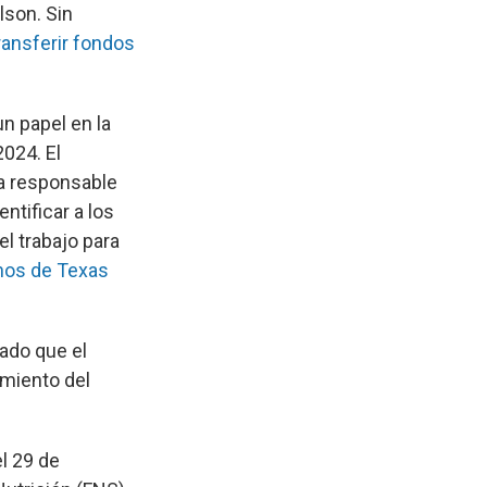
lson. Sin
ransferir fondos
un papel en la
2024. El
ía responsable
ntificar a los
l trabajo para
nos de Texas
cado que el
amiento del
el 29 de