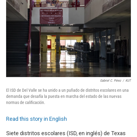
e
t
k
i
b
t
e
l
o
e
d
o
r
I
k
n
Gabriel C. Pérez
/
KUT
El ISD de Del Valle se ha unido a un puñado de distritos escolares en una
demanda que desafía la puesta en marcha del estado de las nuevas
normas de calificación.
Read this story in English
Siete distritos escolares (ISD, en inglés) de Texas