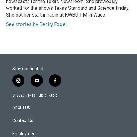
newscasts for the Texas Newsroom. She previously
worked for the shows Texas Standard and Science Friday.
She got her start in radio at KWBU-FM in Waco.
See stories by Becky Fogel
Stay Connected
i
y
f
n
o
a
s
u
c
© 2026 Texas Public Radio
t
t
e
a
u
b
About Us
g
b
o
r
e
o
a
k
Contact Us
m
Employment