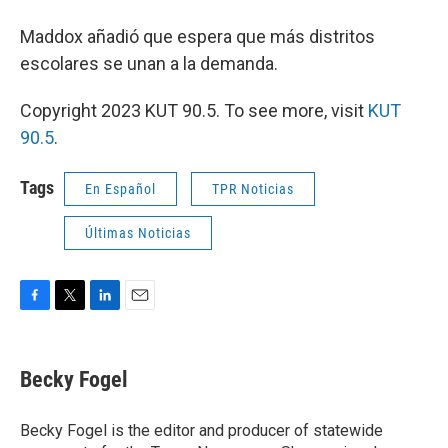
Maddox añadió que espera que más distritos
escolares se unan a la demanda.
Copyright 2023 KUT 90.5. To see more, visit
KUT
90.5
.
Tags
En Español
TPR Noticias
Últimas Noticias
F
T
L
E
a
w
i
m
c
i
n
a
e
t
k
i
Becky Fogel
b
t
e
l
o
e
d
o
r
I
Becky Fogel is the editor and producer of statewide
k
n