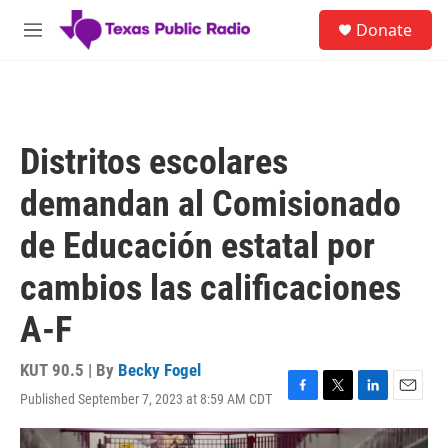
Skip to main content
S
Donate
e
M
a
e
r
n
c
u
h
u
Distritos escolares
e
r
demandan al Comisionado
y
de Educación estatal por
cambios las calificaciones
A-F
KUT 90.5 | By
Becky Fogel
Published September 7, 2023 at 8:59 AM CDT
F
T
L
E
a
w
i
m
c
i
n
a