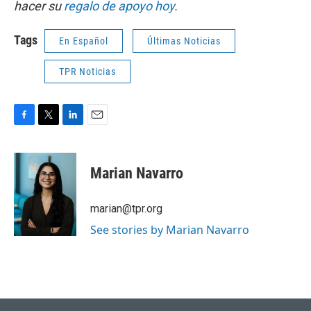
hacer su
regalo de apoyo hoy
.
Tags
En Español
Últimas Noticias
TPR Noticias
F
T
L
E
a
w
i
m
c
i
n
a
e
t
k
i
Marian Navarro
b
t
e
l
o
e
d
o
r
I
marian@tpr.org
k
n
See stories by Marian Navarro