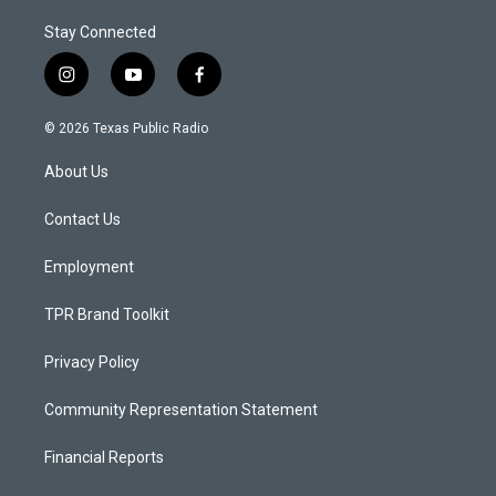
Stay Connected
i
y
f
n
o
a
s
u
c
© 2026 Texas Public Radio
t
t
e
a
u
b
About Us
g
b
o
r
e
o
a
k
Contact Us
m
Employment
TPR Brand Toolkit
Privacy Policy
Community Representation Statement
Financial Reports