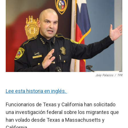
e
t
k
i
b
t
e
l
o
e
d
o
r
I
k
n
Joey Palacios
/
TPR
Lee esta historia en inglés.
Funcionarios de Texas y California han solicitado
una investigación federal sobre los migrantes que
han volado desde Texas a Massachusetts y
California.