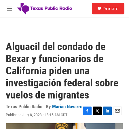
Skip to main content
S
Donate
e
M
a
e
r
n
c
u
h
u
Alguacil del condado de
e
r
Bexar y funcionarios de
y
California piden una
investigación federal sobre
vuelos de migrantes
Texas Public Radio | By
Marian Navarro
Published July 8, 2023 at 8:15 AM CDT
F
T
L
E
a
w
i
m
c
i
n
a