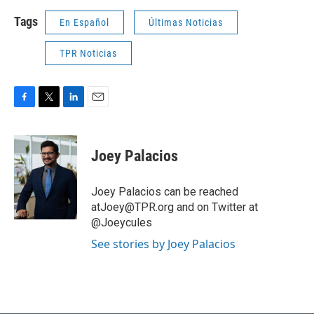
Tags
En Español
Últimas Noticias
TPR Noticias
F
T
L
E
a
w
i
m
c
i
n
a
e
t
k
i
Joey Palacios
b
t
e
l
o
e
d
o
r
I
Joey Palacios can be reached
k
n
atJoey@TPR.org and on Twitter at
@Joeycules
See stories by Joey Palacios