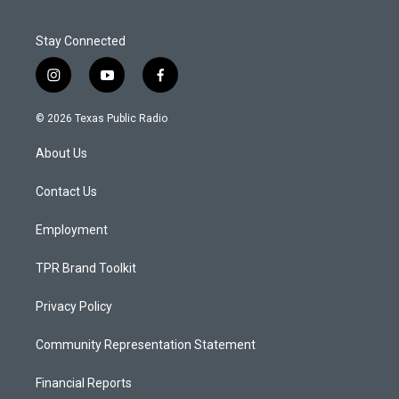
Stay Connected
i
y
f
n
o
a
s
u
c
© 2026 Texas Public Radio
t
t
e
a
u
b
About Us
g
b
o
r
e
o
a
k
Contact Us
m
Employment
TPR Brand Toolkit
Privacy Policy
Community Representation Statement
Financial Reports