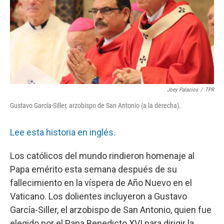
k
n
Joey Palacios
/
TPR
Gustavo García-Siller, arzobispo de San Antonio (a la derecha).
Lee esta historia en inglés.
Los católicos del mundo rindieron homenaje al
Papa emérito esta semana después de su
fallecimiento en la víspera de Año Nuevo en el
Vaticano. Los dolientes incluyeron a Gustavo
García-Siller, el arzobispo de San Antonio, quien fue
elegido por el Papa Benedicto XVI para dirigir la