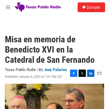
Skip to main content
S
Donate
e
M
a
e
r
n
c
u
h
u
Misa en memoria de
e
r
Benedicto XVI en la
y
Catedral de San Fernando
Texas Public Radio | By
Joey Palacios
Published January 4, 2023 at 7:41 PM CST
F
T
L
E
a
w
i
m
c
i
n
a
e
t
k
i
b
t
e
l
o
e
d
o
r
I