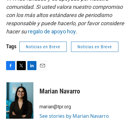
comunidad. Si usted valora nuestro compromiso
con los más altos estándares de periodismo
responsable y puede hacerlo, por favor considere
hacer su
regalo de apoyo hoy
.
Tags
Noticias en Breve
Noticias en Breve
F
T
L
E
a
w
i
m
c
i
n
a
e
t
k
i
Marian Navarro
b
t
e
l
o
e
d
o
r
I
marian@tpr.org
k
n
See stories by Marian Navarro