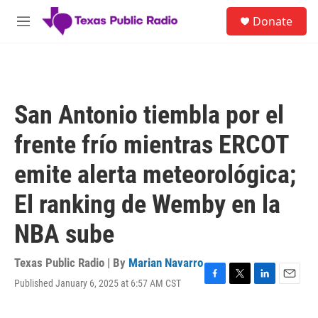
Skip to main content
S
Donate
e
M
a
e
r
n
c
u
h
u
San Antonio tiembla por el
e
r
frente frío mientras ERCOT
y
emite alerta meteorológica;
El ranking de Wemby en la
NBA sube
Texas Public Radio | By
Marian Navarro
Published January 6, 2025 at 6:57 AM CST
F
T
L
E
a
w
i
m
c
i
n
a