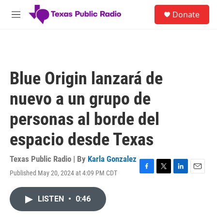
Skip to main content
S
Donate
e
M
a
e
r
n
c
u
h
u
Blue Origin lanzará de
e
r
nuevo a un grupo de
y
personas al borde del
espacio desde Texas
Texas Public Radio | By
Karla Gonzalez
Published May 20, 2024 at 4:09 PM CDT
F
T
L
E
a
w
i
m
c
i
n
a
LISTEN
•
0:46
e
t
k
i
b
t
e
l