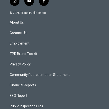
i
y
f
n
o
a
s
u
c
© 2026 Texas Public Radio
t
t
e
a
u
b
About Us
g
b
o
r
e
o
a
k
Contact Us
m
Employment
TPR Brand Toolkit
Privacy Policy
Community Representation Statement
Financial Reports
EEO Report
Public Inspection Files