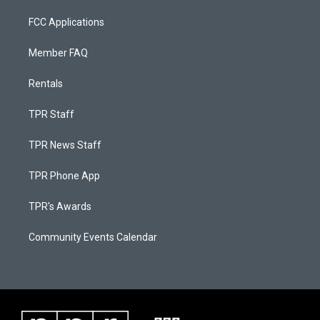
FCC Applications
Member FAQ
Rentals
TPR Staff
TPR News Staff
TPR Phone App
TPR's Awards
Community Events Calendar