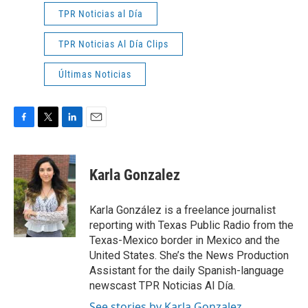
TPR Noticias al Día
TPR Noticias Al Día Clips
Últimas Noticias
F
T
L
E
a
w
i
m
c
i
n
a
e
t
k
i
Karla Gonzalez
b
t
e
l
o
e
d
o
r
I
Karla González is a freelance journalist
k
n
reporting with Texas Public Radio from the
Texas-Mexico border in Mexico and the
United States. She’s the News Production
Assistant for the daily Spanish-language
newscast TPR Noticias Al Día.
See stories by Karla Gonzalez