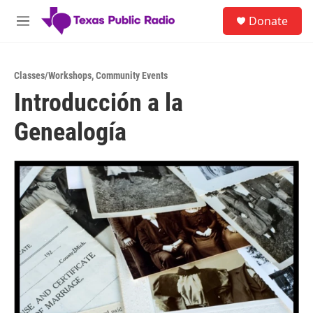
Skip to main content
S
Donate
e
M
a
e
r
n
c
u
h
Classes/Workshops
,
Community Events
Introducción a la
u
e
Genealogía
r
y