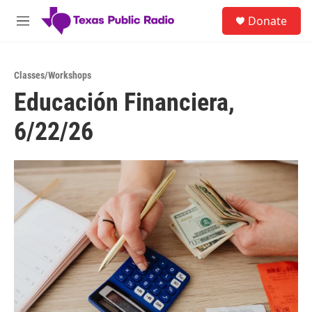
Skip to main content
S
Donate
e
M
a
e
r
n
c
u
h
Classes/Workshops
Educación Financiera,
u
e
6/22/26
r
y