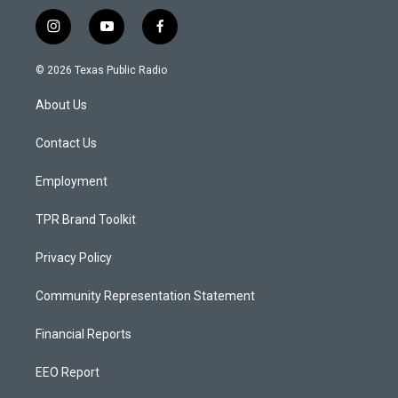
i
y
f
n
o
a
s
u
c
© 2026 Texas Public Radio
t
t
e
a
u
b
About Us
g
b
o
r
e
o
a
k
Contact Us
m
Employment
TPR Brand Toolkit
Privacy Policy
Community Representation Statement
Financial Reports
EEO Report