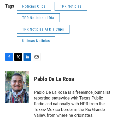
Tags
Noticias Clips
TPR Noticias
TPR Noticias al Día
TPR Noticias Al Día Clips
Últimas Noticias
F
T
L
E
a
w
i
m
c
i
n
a
e
t
k
i
Pablo De La Rosa
b
t
e
l
o
e
d
o
r
I
Pablo De La Rosa is a freelance journalist
k
n
reporting statewide with Texas Public
Radio and nationally with NPR from the
Texas-Mexico border in the Rio Grande
Valley, from where he originates.