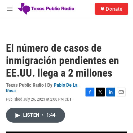
Skip to main content
S
Donate
e
M
a
e
r
n
c
u
h
u
El número de casos de
e
r
inmigración pendientes en
y
EE.UU. llega a 2 millones
Texas Public Radio | By
Pablo De La
Rosa
F
T
L
E
Published July 26, 2023 at 2:00 PM CDT
a
w
i
m
c
i
n
a
e
t
k
i
LISTEN
•
1:44
b
t
e
l
o
e
d
o
r
I