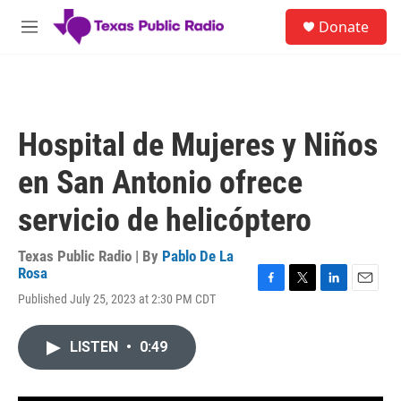
Skip to main content
S
Donate
e
M
a
e
r
n
c
u
h
u
Hospital de Mujeres y Niños
e
r
en San Antonio ofrece
y
servicio de helicóptero
Texas Public Radio | By
Pablo De La
Rosa
F
T
L
E
Published July 25, 2023 at 2:30 PM CDT
a
w
i
m
c
i
n
a
e
t
k
i
LISTEN
•
0:49
b
t
e
l
o
e
d
o
r
I