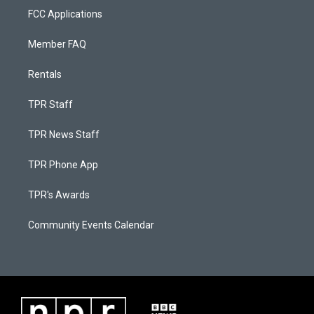
FCC Applications
Member FAQ
Rentals
TPR Staff
TPR News Staff
TPR Phone App
TPR's Awards
Community Events Calendar