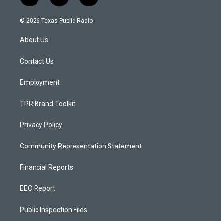
i
y
f
n
o
a
s
u
c
© 2026 Texas Public Radio
t
t
e
a
u
b
About Us
g
b
o
r
e
o
a
k
Contact Us
m
Employment
TPR Brand Toolkit
Privacy Policy
Community Representation Statement
Financial Reports
EEO Report
Public Inspection Files