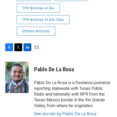
TPR Noticias al Día
TPR Noticias Al Día Clips
Últimas Noticias
F
T
L
E
a
w
i
m
c
i
n
a
e
t
k
i
Pablo De La Rosa
b
t
e
l
o
e
d
o
r
I
Pablo De La Rosa is a freelance journalist
k
n
reporting statewide with Texas Public
Radio and nationally with NPR from the
Texas-Mexico border in the Rio Grande
Valley, from where he originates.
See stories by Pablo De La Rosa