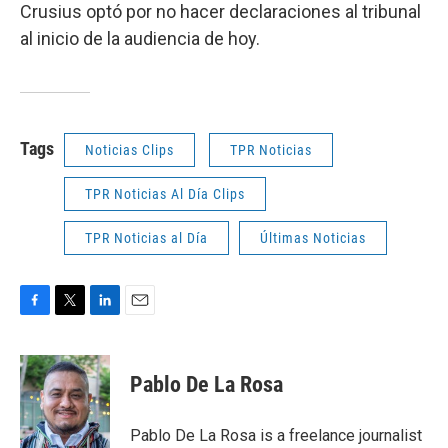
Crusius optó por no hacer declaraciones al tribunal
al inicio de la audiencia de hoy.
Tags
Noticias Clips
TPR Noticias
TPR Noticias Al Día Clips
TPR Noticias al Día
Últimas Noticias
F
T
L
E
a
w
i
m
c
i
n
a
e
t
k
i
Pablo De La Rosa
b
t
e
l
o
e
d
o
r
I
Pablo De La Rosa is a freelance journalist