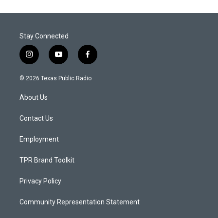
Stay Connected
i
y
f
n
o
a
s
u
c
© 2026 Texas Public Radio
t
t
e
a
u
b
About Us
g
b
o
r
e
o
a
k
Contact Us
m
Employment
TPR Brand Toolkit
Privacy Policy
Community Representation Statement