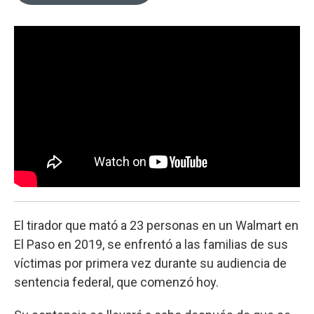
o
e
d
o
r
I
k
n
El tirador que mató a 23 personas en un Walmart en
El Paso en 2019, se enfrentó a las familias de sus
víctimas por primera vez durante su audiencia de
sentencia federal, que comenzó hoy.