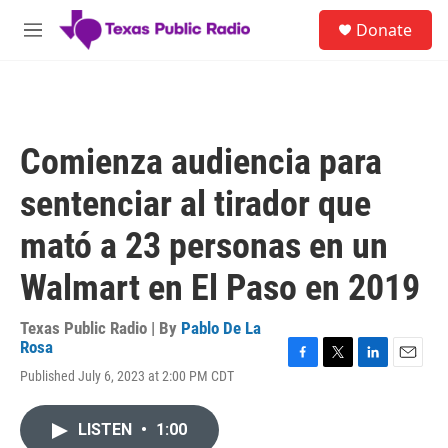
Skip to main content
S
Donate
e
M
a
e
r
n
c
u
h
u
Comienza audiencia para
e
r
sentenciar al tirador que
y
mató a 23 personas en un
Walmart en El Paso en 2019
Texas Public Radio | By
Pablo De La
Rosa
F
T
L
E
Published July 6, 2023 at 2:00 PM CDT
a
w
i
m
c
i
n
a
e
t
k
i
LISTEN
•
1:00
b
t
e
l