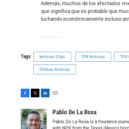
Además, muchos de los afectados viven
que significa que es probable que muc
luchando económicamente incluso ant
Tags
Noticias Clips
TPR Noticias
TPR 
Últimas Noticias
F
T
L
E
a
w
i
m
c
i
n
a
Pablo De La Rosa
e
t
k
i
Pablo De La Rosa is a freelance journa
b
t
e
l
o
e
d
with NPR from the Texas-Mexico border