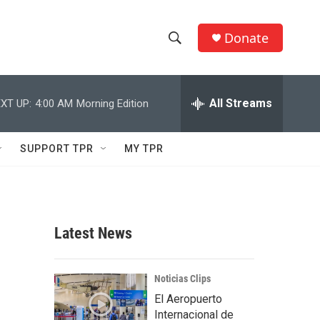
Donate
S
S
e
h
a
r
All Streams
XT UP:
4:00 AM
Morning Edition
o
c
h
w
Q
SUPPORT TPR
MY TPR
u
S
e
r
e
y
a
Latest News
r
c
Noticias Clips
El Aeropuerto
h
Internacional de