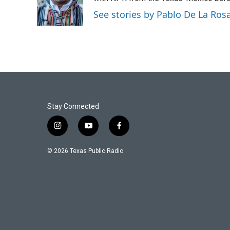
o
r
I
See stories by Pablo De La Ros
k
n
Stay Connected
i
y
f
n
o
a
s
u
c
© 2026 Texas Public Radio
t
t
e
a
u
b
g
b
o
r
e
o
a
k
m