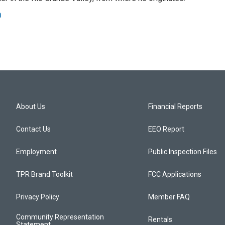
a
About Us
Financial Reports
Contact Us
EEO Report
Employment
Public Inspection Files
TPR Brand Toolkit
FCC Applications
Privacy Policy
Member FAQ
Community Representation
Rentals
Statement