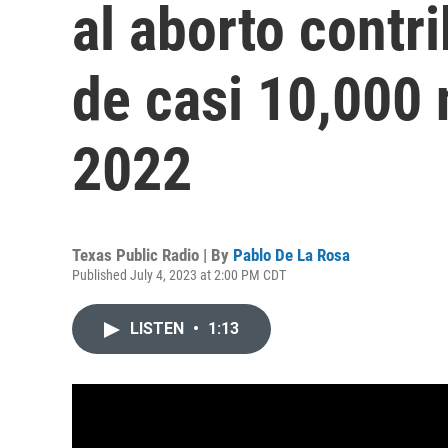
al aborto contr
de casi 10,000
2022
Texas Public Radio | By
Pablo De La Rosa
Published July 4, 2023 at 2:00 PM CDT
LISTEN
•
1:13