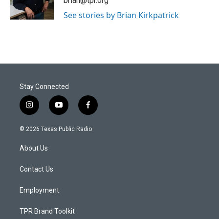
brian@tpr.org
k
n
See stories by Brian Kirkpatrick
Stay Connected
i
y
f
n
o
a
s
u
c
© 2026 Texas Public Radio
t
t
e
a
u
b
About Us
g
b
o
r
e
o
a
k
Contact Us
m
Employment
TPR Brand Toolkit