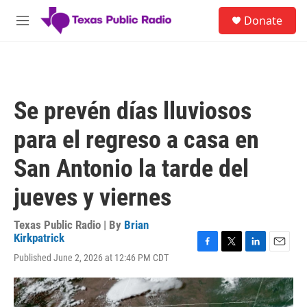
Skip to main content
S
Donate
e
M
a
e
r
n
c
u
h
u
Se prevén días lluviosos
e
r
para el regreso a casa en
y
San Antonio la tarde del
jueves y viernes
Texas Public Radio | By
Brian
Kirkpatrick
F
T
L
E
Published June 2, 2026 at 12:46 PM CDT
a
w
i
m
c
i
n
a
e
t
k
i
b
t
e
l