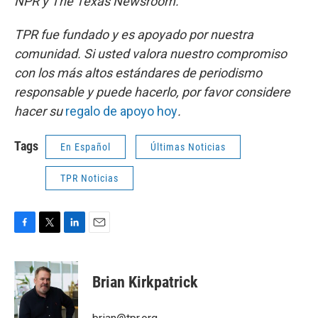
NPR y The Texas Newsroom.
TPR fue fundado y es apoyado por nuestra
comunidad. Si usted valora nuestro compromiso
con los más altos estándares de periodismo
responsable y puede hacerlo, por favor considere
hacer su
regalo de apoyo hoy
.
Tags
En Español
Últimas Noticias
TPR Noticias
F
T
L
E
a
w
i
m
c
i
n
a
e
t
k
i
Brian Kirkpatrick
b
t
e
l
o
e
d
o
r
I