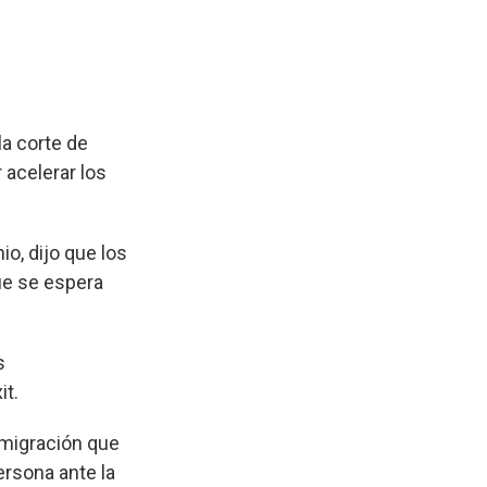
a corte de
 acelerar los
o, dijo que los
ue se espera
s
it.
nmigración que
ersona ante la