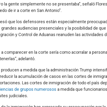
ro la gente simplemente no se presentaba”, señaló Flores 
edo de ir a corte en San Antonio”.
presó que los defensores están especialmente preocupad
grandes audiencias presenciales y la posibilidad de que 
igración y Control de Aduanas reanuden las actividades d
ve a comparecer en la corte sería como acorralar a person
enerlas”, adelantó.
producen a medida que la administración Trump intensif
reducir la acumulación de casos en las cortes de inmigra
portaciones. Las cortes de inmigración de todo el país d
iencias de grupos numerosos
a medida que funcionarios
ites judiciales.
de la inmigración han expresado su preocupación por la 