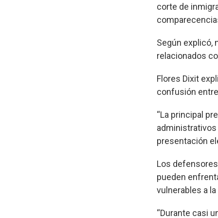
corte de inmigr
comparecencias 
Según explicó, 
relacionados co
Flores Dixit ex
confusión entre 
“La principal pr
administrativos
presentación ele
Los defensores 
pueden enfrenta
vulnerables a l
“Durante casi u