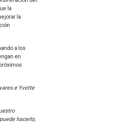
ue la
ejorar la
ación
mando a los
tengan en
 próximos
vares e Yvette
uestro
puede hacerlo,