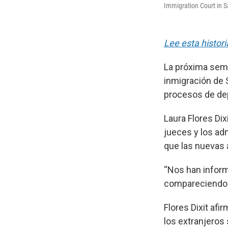
Immigration Court in 
Lee esta histori
La próxima sema
inmigración de 
procesos de dep
Laura Flores Di
jueces y los ad
que las nuevas 
“Nos han inform
compareciendo en
Flores Dixit af
los extranjeros