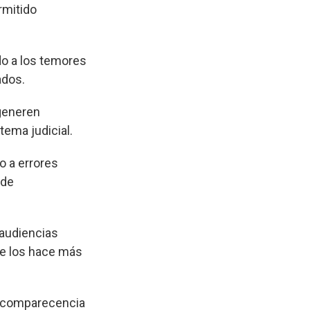
rmitido
do a los temores
ados.
 generen
tema judicial.
o a errores
 de
 audiencias
ue los hace más
e comparecencia