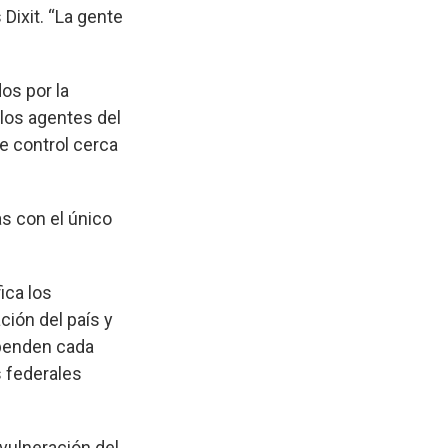
Dixit. “La gente
os por la
los agentes del
e control cerca
as con el único
ica los
ción del país y
ependen cada
 federales
vulneración del