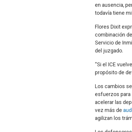
en ausencia, pe
todavía tiene mi
Flores Dixit ex
combinación de 
Servicio de Inm
del juzgado.
“Si el ICE vuel
propósito de det
Los cambios se 
esfuerzos para 
acelerar las de
vez más de
aud
agilizan los trám
Los defensores 