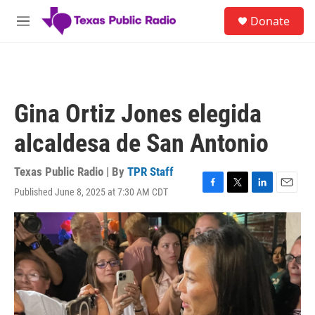
Skip to main content
S
Donate
e
M
a
e
r
n
c
u
h
u
Gina Ortiz Jones elegida
e
r
alcaldesa de San Antonio
y
Texas Public Radio | By
TPR Staff
Published June 8, 2025 at 7:30 AM CDT
F
T
L
E
a
w
i
m
c
i
n
a
e
t
k
i
b
t
e
l
o
e
d
o
r
I
k
n