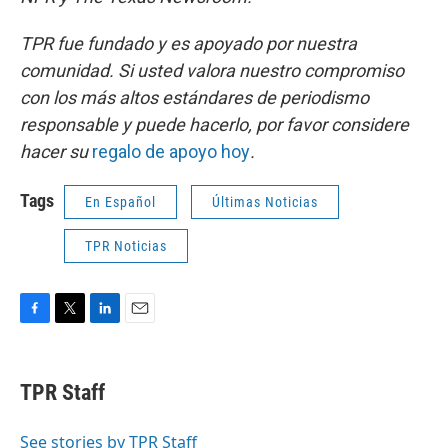
TPR fue fundado y es apoyado por nuestra
comunidad. Si usted valora nuestro compromiso
con los más altos estándares de periodismo
responsable y puede hacerlo, por favor considere
hacer su
regalo de apoyo hoy
.
Tags
En Español
Últimas Noticias
TPR Noticias
F
T
L
E
a
w
i
m
c
i
n
a
e
t
k
i
TPR Staff
b
t
e
l
o
e
d
o
r
I
See stories by TPR Staff