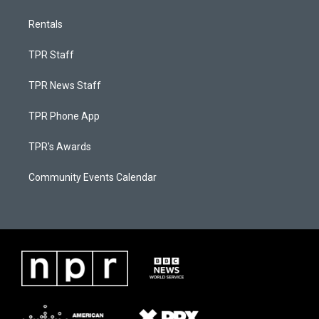
Rentals
TPR Staff
TPR News Staff
TPR Phone App
TPR's Awards
Community Events Calendar