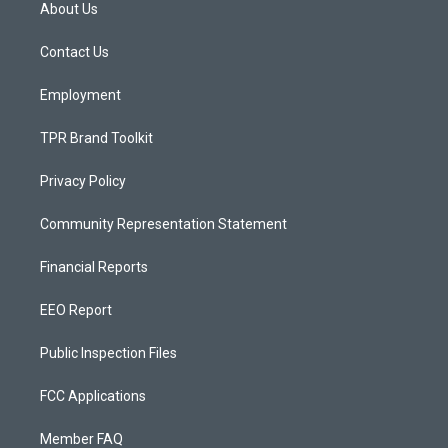
a
u
b
About Us
g
b
o
r
e
o
a
k
Contact Us
m
Employment
TPR Brand Toolkit
Privacy Policy
Community Representation Statement
Financial Reports
EEO Report
Public Inspection Files
FCC Applications
Member FAQ