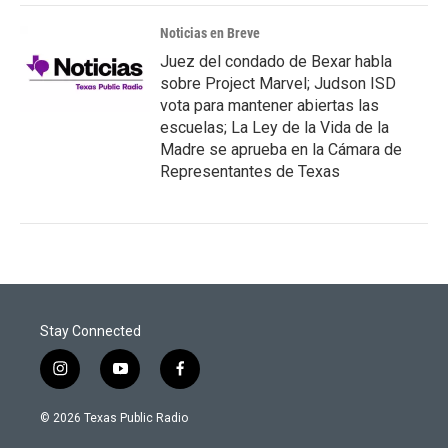
Noticias en Breve
Juez del condado de Bexar habla
sobre Project Marvel; Judson ISD
vota para mantener abiertas las
escuelas; La Ley de la Vida de la
Madre se aprueba en la Cámara de
Representantes de Texas
Stay Connected
i
y
f
n
o
a
s
u
c
© 2026 Texas Public Radio
t
t
e