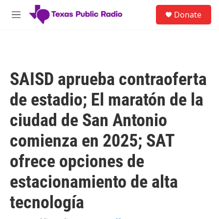
Skip to main content
S
Donate
e
M
a
e
r
n
c
u
h
u
SAISD aprueba contraoferta
e
r
de estadio; El maratón de la
y
ciudad de San Antonio
comienza en 2025; SAT
ofrece opciones de
estacionamiento de alta
tecnología