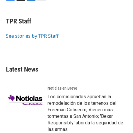
F
T
L
E
a
w
i
m
c
i
n
a
e
t
k
i
TPR Staff
b
t
e
l
o
e
d
o
r
I
See stories by TPR Staff
k
n
Latest News
Noticias en Breve
Los comisionados aprueban la
remodelación de los terrenos del
Freeman Coliseum; Vienen más
tormentas a San Antonio; 'Bexar
Responsibly' aborda la seguridad de
las armas