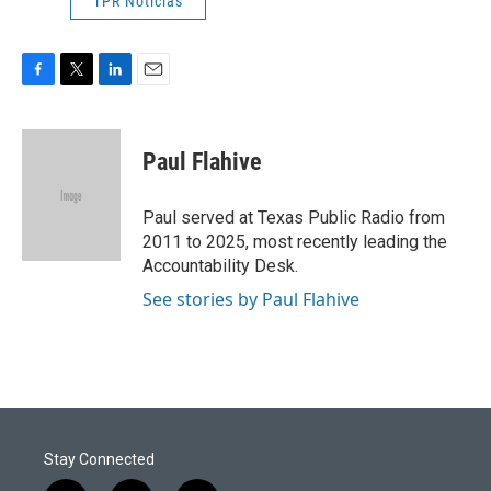
TPR Noticias
F
T
L
E
a
w
i
m
c
i
n
a
e
t
k
i
Paul Flahive
b
t
e
l
o
e
d
o
r
I
Paul served at Texas Public Radio from
k
n
2011 to 2025, most recently leading the
Accountability Desk.
See stories by Paul Flahive
Stay Connected