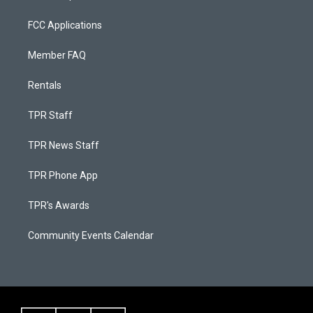
FCC Applications
Member FAQ
Rentals
TPR Staff
TPR News Staff
TPR Phone App
TPR's Awards
Community Events Calendar