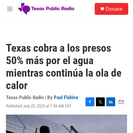
Skip to main content
S
Donate
e
M
a
e
r
n
c
u
h
u
Texas cobra a los presos
e
r
50% más por el agua
y
mientras continúa la ola de
calor
Texas Public Radio | By
Paul Flahive
Published July 22, 2023 at 7:56 AM CDT
F
T
L
E
a
w
i
m
c
i
n
a
e
t
k
i
b
t
e
l