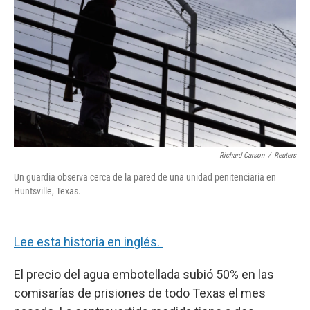
o
e
d
o
r
I
k
n
Richard Carson
/
Reuters
Un guardia observa cerca de la pared de una unidad penitenciaria en
Huntsville, Texas.
Lee esta historia en inglés.
El precio del agua embotellada subió 50% en las
comisarías de prisiones de todo Texas el mes