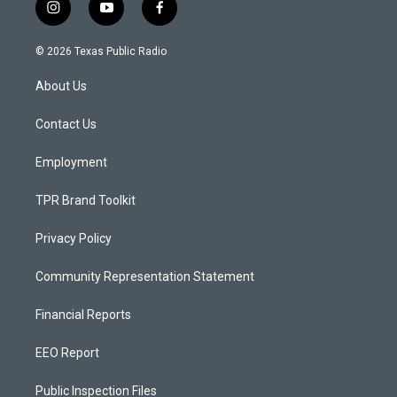
i
y
f
n
o
a
s
u
c
© 2026 Texas Public Radio
t
t
e
a
u
b
About Us
g
b
o
r
e
o
a
k
Contact Us
m
Employment
TPR Brand Toolkit
Privacy Policy
Community Representation Statement
Financial Reports
EEO Report
Public Inspection Files