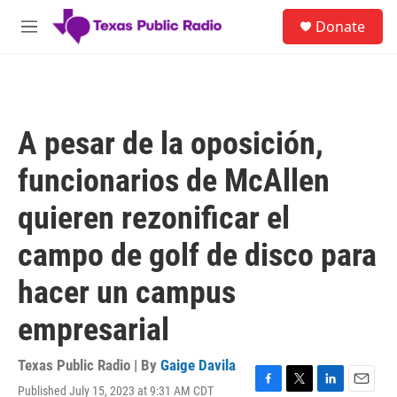
Skip to main content
S
Donate
e
M
a
e
r
n
c
u
h
u
A pesar de la oposición,
e
r
funcionarios de McAllen
y
quieren rezonificar el
campo de golf de disco para
hacer un campus
empresarial
Texas Public Radio | By
Gaige Davila
Published July 15, 2023 at 9:31 AM CDT