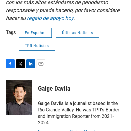
con los más altos estándares de periodismo
responsable y puede hacerlo, por favor considere
hacer su
regalo de apoyo hoy
.
Tags
En Español
Últimas Noticias
TPR Noticias
F
T
L
E
a
w
i
m
c
i
n
a
e
t
k
i
Gaige Davila
b
t
e
l
o
e
d
o
r
I
Gaige Davila is a journalist based in the
k
n
Rio Grande Valley. He was TPR's Border
and Immigration Reporter from 2021-
2024.