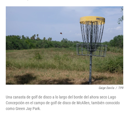
F
T
L
E
a
w
i
m
c
i
n
a
e
t
k
i
b
t
e
l
o
e
d
o
r
I
k
n
Gaige Davila
/
TPR
Una canasta de golf de disco a lo largo del borde del ahora seco Lago
Concepción en el campo de golf de disco de McAllen, también conocido
como Green Jay Park.