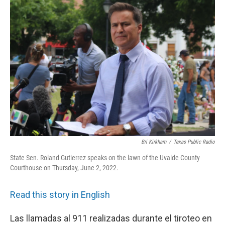
c
i
n
a
e
t
k
i
b
t
e
l
o
e
d
o
r
I
k
n
Bri Kirkham
/
Texas Public Radio
State Sen. Roland Gutierrez speaks on the lawn of the Uvalde County
Courthouse on Thursday, June 2, 2022.
Read this story in English
Las llamadas al 911 realizadas durante el tiroteo en