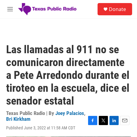
Skip to main content
S
Donate
e
M
a
e
r
n
c
u
h
u
Las llamadas al 911 no se
e
r
comunicaron directamente
y
a Pete Arredondo durante el
tiroteo en la escuela, dice el
senador estatal
Texas Public Radio | By
Joey Palacios
,
Bri Kirkham
F
T
L
E
Published June 3, 2022 at 11:58 AM CDT
a
w
i
m