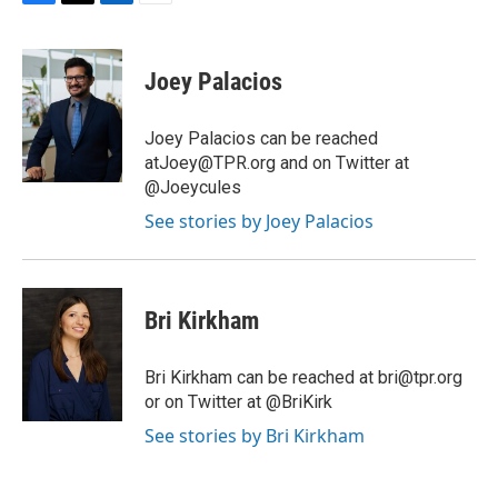
F
T
L
E
a
w
i
m
c
i
n
a
e
t
k
i
Joey Palacios
b
t
e
l
o
e
d
o
r
I
Joey Palacios can be reached
k
n
atJoey@TPR.org and on Twitter at
@Joeycules
See stories by Joey Palacios
Bri Kirkham
Bri Kirkham can be reached at bri@tpr.org
or on Twitter at @BriKirk
See stories by Bri Kirkham