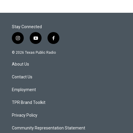
Stay Connected
i
y
f
n
o
a
s
u
c
© 2026 Texas Public Radio
t
t
e
a
u
b
About Us
g
b
o
r
e
o
a
k
Contact Us
m
Employment
TPR Brand Toolkit
Privacy Policy
Community Representation Statement