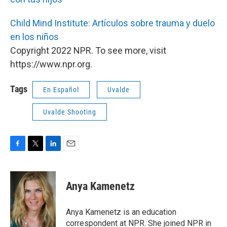
Child Mind Institute: Artículos sobre trauma y duelo
en los niños
Copyright 2022 NPR. To see more, visit
https://www.npr.org.
Tags
En Español
Uvalde
Uvalde Shooting
F
T
L
E
a
w
i
m
c
i
n
a
e
t
k
i
Anya Kamenetz
b
t
e
l
o
e
d
o
r
I
Anya Kamenetz is an education
k
n
correspondent at NPR. She joined NPR in