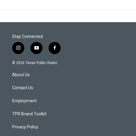
Stay Connected
i
y
f
n
o
a
s
u
c
© 2026 Texas Public Radio
t
t
e
a
u
b
About Us
g
b
o
r
e
o
a
k
Contact Us
m
Employment
TPR Brand Toolkit
Privacy Policy