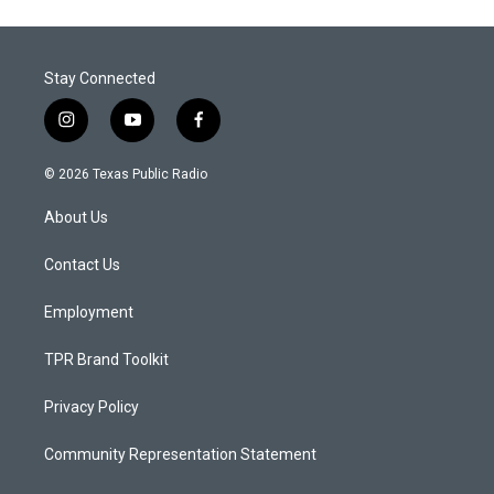
Stay Connected
i
y
f
n
o
a
s
u
c
© 2026 Texas Public Radio
t
t
e
a
u
b
About Us
g
b
o
r
e
o
a
k
Contact Us
m
Employment
TPR Brand Toolkit
Privacy Policy
Community Representation Statement