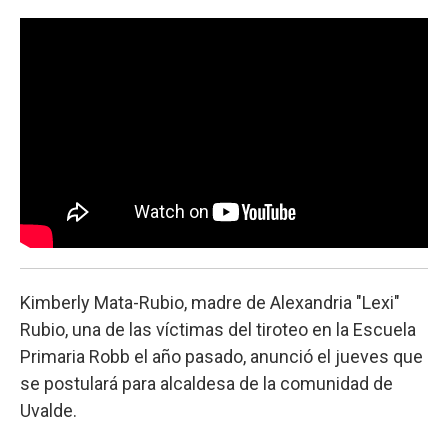
o
e
d
o
r
I
k
n
Kimberly Mata-Rubio, madre de Alexandria "Lexi"
Rubio, una de las víctimas del tiroteo en la Escuela
Primaria Robb el año pasado, anunció el jueves que
se postulará para alcaldesa de la comunidad de
Uvalde.