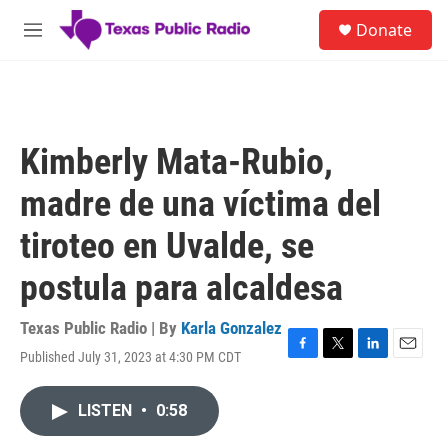
Skip to main content
S
Donate
e
M
a
e
r
n
c
u
h
u
Kimberly Mata-Rubio,
e
r
madre de una víctima del
y
tiroteo en Uvalde, se
postula para alcaldesa
Texas Public Radio | By
Karla Gonzalez
Published July 31, 2023 at 4:30 PM CDT
F
T
L
E
a
w
i
m
c
i
n
a
LISTEN
•
0:58
e
t
k
i
b
t
e
l