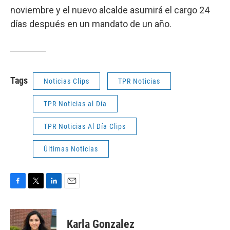
noviembre y el nuevo alcalde asumirá el cargo 24
días después en un mandato de un año.
Tags
Noticias Clips
TPR Noticias
TPR Noticias al Día
TPR Noticias Al Día Clips
Últimas Noticias
F
T
L
E
a
w
i
m
c
i
n
a
e
t
k
i
Karla Gonzalez
b
t
e
l