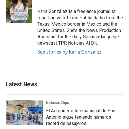
o
e
d
o
r
I
Karla González is a freelance journalist
k
n
reporting with Texas Public Radio from the
Texas-Mexico border in Mexico and the
United States. She’s the News Production
Assistant for the daily Spanish-language
newscast TPR Noticias Al Día.
See stories by Karla Gonzalez
Latest News
Noticias Clips
El Aeropuerto Internacional de San
Antonio sigue teniendo números
récord de pasajeros