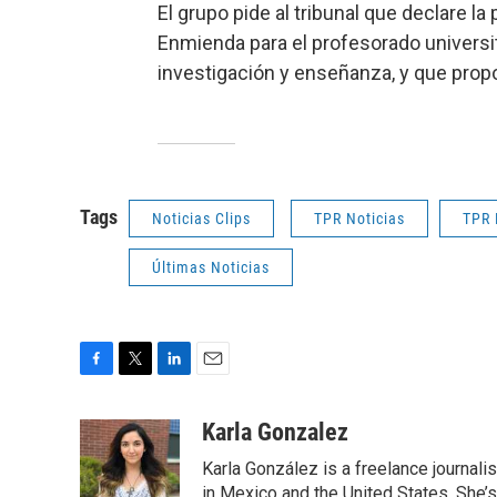
El grupo pide al tribunal que declare l
Enmienda para el profesorado universi
investigación y enseñanza, y que pro
Tags
Noticias Clips
TPR Noticias
TPR 
Últimas Noticias
F
T
L
E
a
w
i
m
c
i
n
a
Karla Gonzalez
e
t
k
i
Karla González is a freelance journal
b
t
e
l
o
e
d
in Mexico and the United States. She’