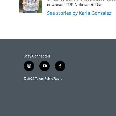
o
r
I
newscast TPR Noticias Al Día.
k
n
See stories by Karla Gonzalez
Stay Connected
i
y
f
n
o
a
s
u
c
© 2026 Texas Public Radio
t
t
e
a
u
b
g
b
o
r
e
o
a
k
m