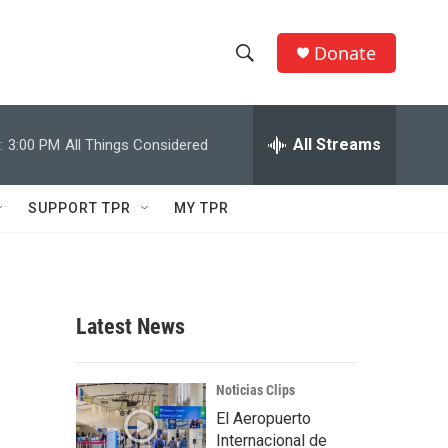
Donate
S
S
e
h
a
r
All Streams
:
3:00 PM
All Things Considered
o
c
h
w
Q
SUPPORT TPR
MY TPR
u
S
e
r
e
y
a
Latest News
r
c
Noticias Clips
El Aeropuerto
h
Internacional de