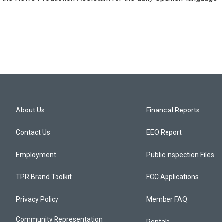
About Us
Financial Reports
Contact Us
EEO Report
Employment
Public Inspection Files
TPR Brand Toolkit
FCC Applications
Privacy Policy
Member FAQ
Community Representation
Rentals