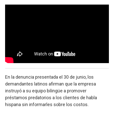
o
e
d
o
r
I
k
n
En la denuncia presentada el 30 de junio, los
demandantes latinos afirman que la empresa
instruyó a su equipo bilingüe a promover
préstamos predatorios a los clientes de habla
hispana sin informarles sobre los costos.