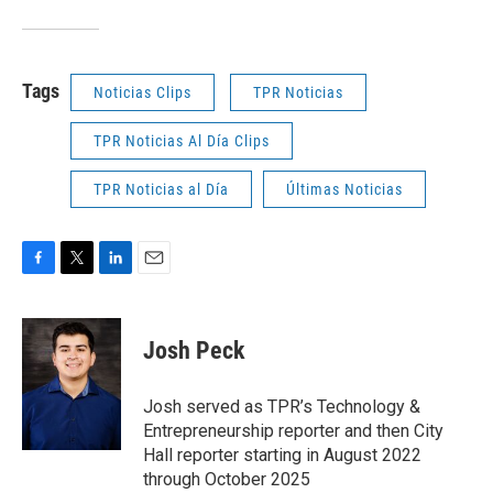
Tags
Noticias Clips
TPR Noticias
TPR Noticias Al Día Clips
TPR Noticias al Día
Últimas Noticias
F
T
L
E
a
w
i
m
c
i
n
a
e
t
k
i
Josh Peck
b
t
e
l
o
e
d
o
r
I
Josh served as TPR’s Technology &
k
n
Entrepreneurship reporter and then City
Hall reporter starting in August 2022
through October 2025