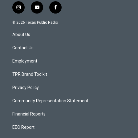
i
y
f
n
o
a
s
u
c
© 2026 Texas Public Radio
t
t
e
a
u
b
About Us
g
b
o
r
e
o
a
k
Contact Us
m
Employment
TPR Brand Toolkit
Privacy Policy
Community Representation Statement
Financial Reports
EEO Report