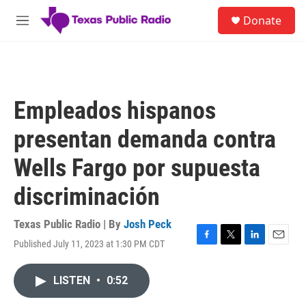
Skip to main content
S
Donate
e
M
a
e
r
n
c
u
h
u
Empleados hispanos
e
r
presentan demanda contra
y
Wells Fargo por supuesta
discriminación
Texas Public Radio | By
Josh Peck
Published July 11, 2023 at 1:30 PM CDT
F
T
L
E
a
w
i
m
c
i
n
a
LISTEN
•
0:52
e
t
k
i
b
t
e
l