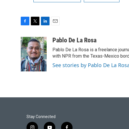
F
T
L
E
a
w
i
m
c
i
n
a
Pablo De La Rosa
e
t
k
i
Pablo De La Rosa is a freelance journa
b
t
e
l
o
e
d
with NPR from the Texas-Mexico border
o
r
I
See stories by Pablo De La Ros
k
n
Stay Connected