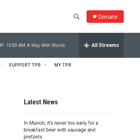
Donate
S
S
e
h
a
r
All Streams
P:
10:00 AM
A Way With Words
o
c
h
w
Q
SUPPORT TPR
MY TPR
u
S
e
r
e
y
a
Latest News
r
c
In Munich, it's never too early for a
breakfast beer with sausage and
h
pretzels