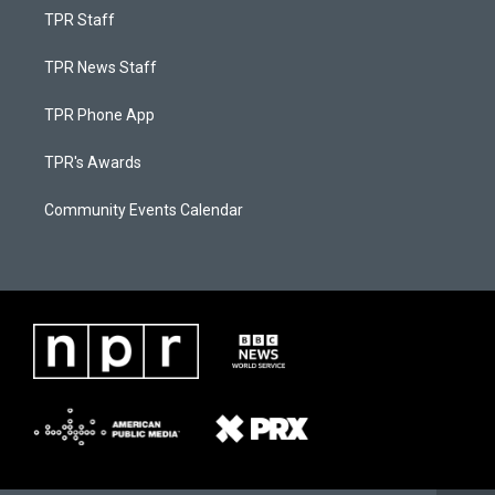
TPR Staff
TPR News Staff
TPR Phone App
TPR's Awards
Community Events Calendar