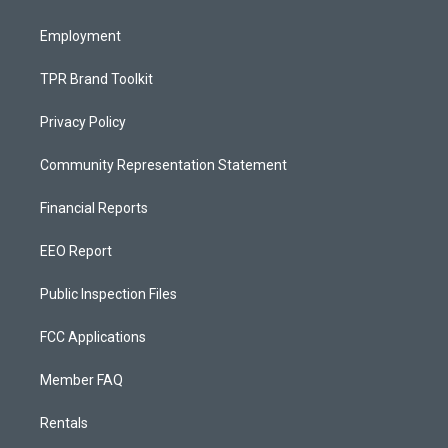
m
Employment
TPR Brand Toolkit
Privacy Policy
Community Representation Statement
Financial Reports
EEO Report
Public Inspection Files
FCC Applications
Member FAQ
Rentals