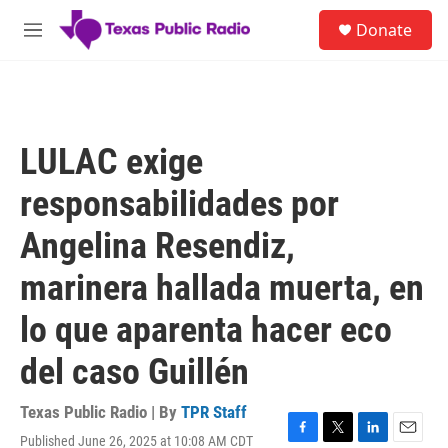
Skip to main content
S
Donate
e
M
a
e
r
n
c
u
h
u
LULAC exige
e
r
responsabilidades por
y
Angelina Resendiz,
marinera hallada muerta, en
lo que aparenta hacer eco
del caso Guillén
Texas Public Radio | By
TPR Staff
Published June 26, 2025 at 10:08 AM CDT