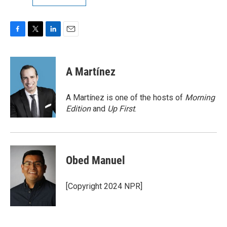
F
T
L
E
a
w
i
m
c
i
n
a
e
t
k
i
A Martínez
b
t
e
l
o
e
d
o
r
I
A Martínez is one of the hosts of
Morning
k
n
Edition
and
Up First
.
Obed Manuel
[Copyright 2024 NPR]