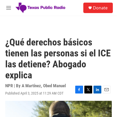
Skip to main content
S
Donate
e
M
a
e
r
n
c
u
h
u
¿Qué derechos básicos
e
r
tienen las personas si el ICE
y
las detiene? Abogado
explica
NPR | By
A Martínez
,
Obed Manuel
Published April 3, 2025 at 11:29 AM CDT
F
T
L
E
a
w
i
m
c
i
n
a
e
t
k
i
b
t
e
l