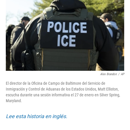
o
e
d
o
r
I
k
n
Alex Brandon
/
AP
El director de la Oficina de Campo de Baltimore del Servicio de
Inmigración y Control de Aduanas de los Estados Unidos, Matt Elliston,
escucha durante una sesión informativa el 27 de enero en Silver Spring,
Maryland.
Lee esta historia en inglés.