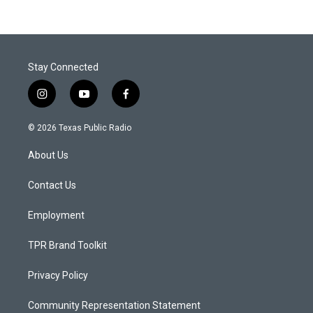
Stay Connected
i
y
f
n
o
a
s
u
c
© 2026 Texas Public Radio
t
t
e
a
u
b
About Us
g
b
o
r
e
o
a
k
Contact Us
m
Employment
TPR Brand Toolkit
Privacy Policy
Community Representation Statement