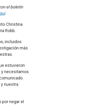
on el boletín
quí
.
ito Christina
ria Robb.
s, incluidos
nvestigación más
estras.
que estuvieron
os y necesitamos
 comunicado.
 y nuestra
o por negar el