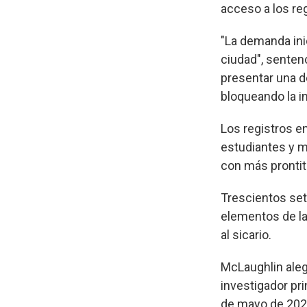
acceso a los re
"La demanda ini
ciudad", sentenc
presentar una d
bloqueando la in
Los registros en
estudiantes y m
con más prontit
Trescientos set
elementos de la
al sicario.
McLaughlin aleg
investigador pri
de mayo de 202