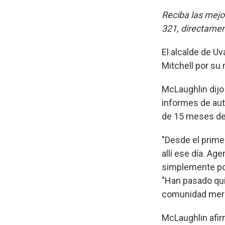
Reciba las mejo
321, directamen
El alcalde de Uv
Mitchell por su 
McLaughlin dijo
informes de auto
de 15 meses des
"Desde el prime
allí ese día. A
simplemente po
"Han pasado qui
comunidad mere
McLaughlin afirm