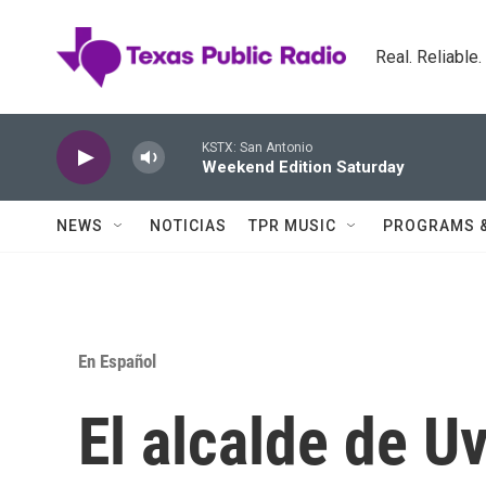
Skip to main content
Real. Reliable
KSTX: San Antonio
Weekend Edition Saturday
NEWS
NOTICIAS
TPR MUSIC
PROGRAMS 
En Español
El alcalde de U