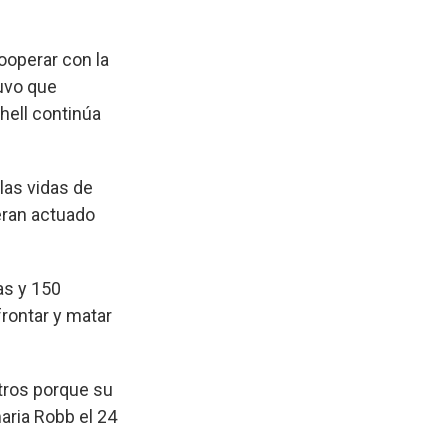
ooperar con la
tuvo que
hell continúa
las vidas de
eran actuado
as y 150
frontar y matar
stros porque su
maria Robb el 24