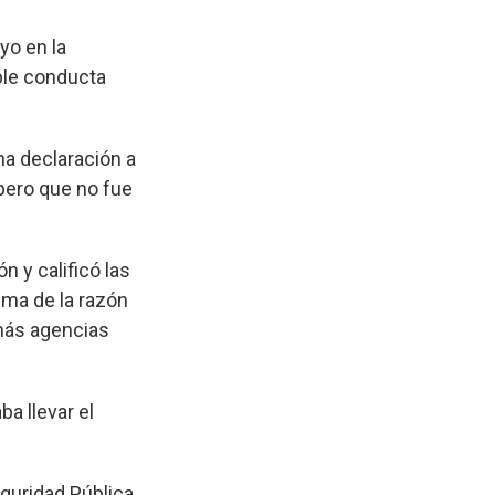
yo en la
ble conducta
na declaración a
 pero que no fue
n y calificó las
ma de la razón
emás agencias
a llevar el
guridad Pública