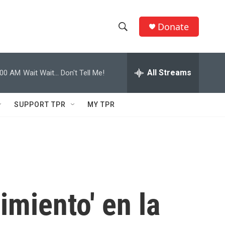
Donate
S
S
e
h
a
r
All Streams
:00 AM
Wait Wait... Don't Tell Me!
o
c
h
w
Q
SUPPORT TPR
MY TPR
u
S
e
r
e
y
a
r
imiento' en la
c
h