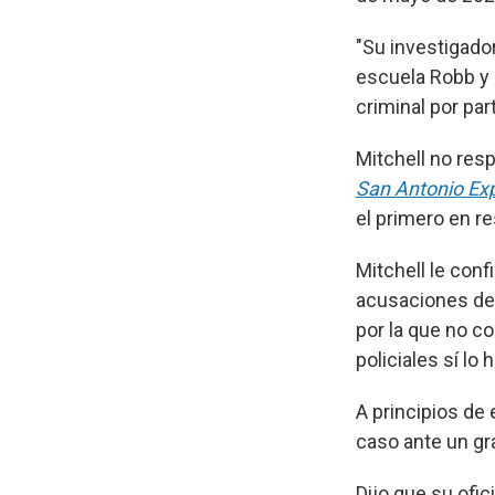
"Su investigador
escuela Robb y 
criminal por par
Mitchell no resp
San Antonio Ex
el primero en r
Mitchell le conf
acusaciones de
por la que no c
policiales sí lo h
A principios de
caso ante un gra
Dijo que su ofi