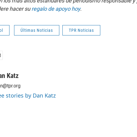
 los más altos estándares de periodismo responsable y 
dere hacer su
regalo de apoyo hoy
.
ol
Últimas Noticias
TPR Noticias
an Katz
n@tpr.org
ee stories by Dan Katz