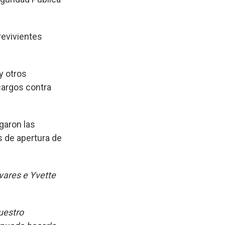
revivientes
y otros
cargos contra
egaron las
s de apertura de
vares e Yvette
uestro