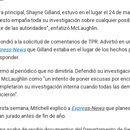
a principal, Shayne Gilland, estuvo en el lugar el 24 de ma
esto empaña toda su investigación sobre cualquier posi
te de las autoridades", enfatizó McLaughlin.
ondió a la solicitud de comentarios de TPR. Advirtió en u
press-News
que Gilland estaba en el lugar de los hechos
esponder.
irmó al periódico que no dimitiría. Defendió su investigació
 McLaughlin como "un intento de poner excusas por enci
ompletaron su investigación interna cuando todas las d
icieron".
 esta semana, Mitchell explicó a
Expre
ss-News
que planeab
n jurado antes de fin de año.
cina acaba de recibir documentos del Departamento de Se