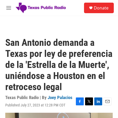
Skip to main content
S
Donate
e
M
a
e
r
n
c
u
h
u
San Antonio demanda a
e
r
Texas por ley de preferencia
y
de la 'Estrella de la Muerte',
uniéndose a Houston en el
retroceso legal
Texas Public Radio | By
Joey Palacios
Published July 27, 2023 at 12:28 PM CDT
F
T
L
E
a
w
i
m
c
i
n
a