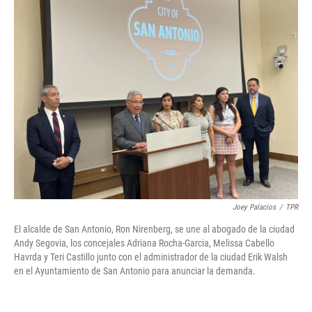
e
t
k
i
b
t
e
l
o
e
d
o
r
I
k
n
Joey Palacios
/
TPR
El alcalde de San Antonio, Ron Nirenberg, se une al abogado de la ciudad
Andy Segovia, los concejales Adriana Rocha-Garcia, Melissa Cabello
Havrda y Teri Castillo junto con el administrador de la ciudad Erik Walsh
en el Ayuntamiento de San Antonio para anunciar la demanda.