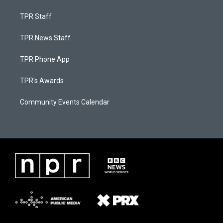
TPR Staff
TPR News Staff
TPR Phone App
TPR's Awards
Community Events Calendar