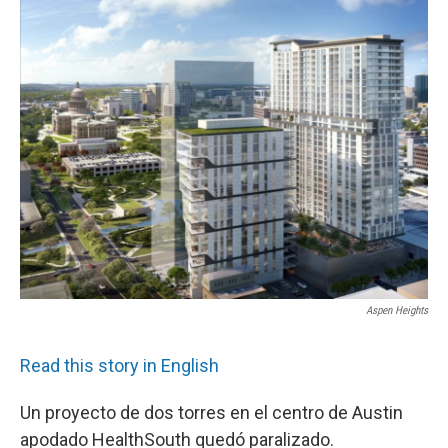
e
t
k
i
b
t
e
l
o
e
d
o
r
I
k
n
Aspen Heights
Read this story in English
Un proyecto de dos torres en el centro de Austin
apodado HealthSouth quedó paralizado.