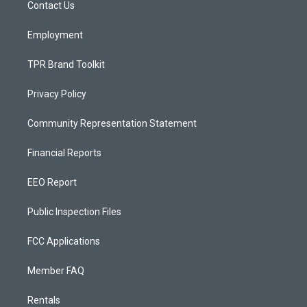
a
k
Contact Us
m
Employment
TPR Brand Toolkit
Privacy Policy
Community Representation Statement
Financial Reports
EEO Report
Public Inspection Files
FCC Applications
Member FAQ
Rentals