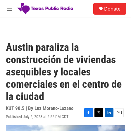
Skip to main content
S
Donate
e
M
a
e
r
n
c
u
h
u
Austin paraliza la
e
r
construcción de viviendas
y
asequibles y locales
comerciales en el centro de
la ciudad
KUT 90.5 | By
Luz Moreno-Lozano
Published July 6, 2023 at 2:55 PM CDT
F
T
L
E
a
w
i
m
c
i
n
a