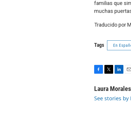
familias que si
muchas puertas
Traducido por M
Tags
En Españ
F
T
L
E
a
w
i
m
c
i
n
a
Laura Morales
e
t
k
i
See stories by
b
t
e
l
o
e
d
o
r
I
k
n