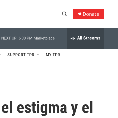
Donate
S
S
e
h
a
r
All Streams
NEXT UP:
6:30 PM
Marketplace
o
c
h
w
Q
SUPPORT TPR
MY TPR
u
S
e
r
e
y
a
r
el estigma y el
c
h