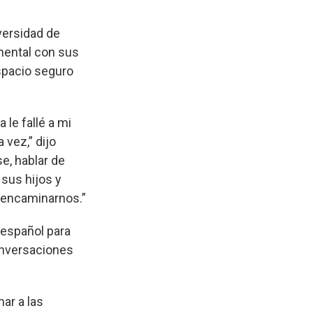
iversidad de
mental con sus
spacio seguro
le fallé a mi
 vez,” dijo
e, hablar de
sus hijos y
 encaminarnos.”
 español para
conversaciones
ar a las