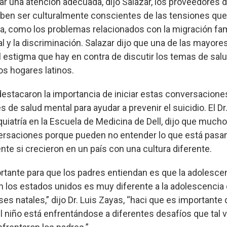
ar una atención adecuada, dijo Salazar, los proveedores 
ben ser culturalmente conscientes de las tensiones que 
a, como los problemas relacionados con la migración famil
al y la discriminación. Salazar dijo que una de las mayore
l estigma que hay en contra de discutir los temas de salu
s hogares latinos.
destacaron la importancia de iniciar estas conversacione
s de salud mental para ayudar a prevenir el suicidio. El Dr
quiatría en la Escuela de Medicina de Dell, dijo que much
rsaciones porque pueden no entender lo que está pasan
nte si crecieron en un país con una cultura diferente.
rtante para que los padres entiendan es que la adolesce
en los estados unidos es muy diferente a la adolescencia
ses natales,” dijo Dr. Luis Zayas, “haci que es importante
l niño está enfrentándose a diferentes desafíos que tal 