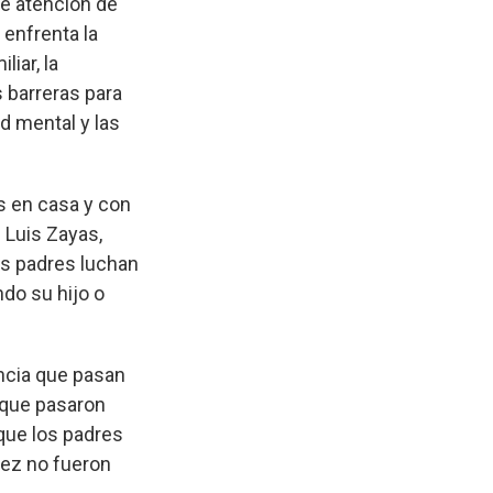
de atención de
enfrenta la
iar, la
s barreras para
d mental y las
s en casa y con
. Luis Zayas,
os padres luchan
do su hijo o
ncia que pasan
 que pasaron
 que los padres
vez no fueron