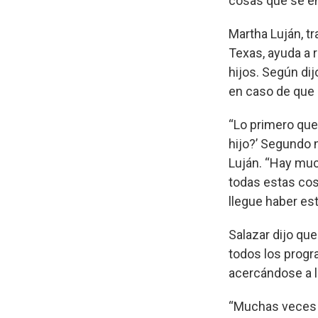
cosas que se en
Martha Luján, tr
Texas, ayuda a r
hijos. Según di
en caso de que 
“Lo primero que
hijo?’ Segundo n
Luján. “Hay mu
todas estas cos
llegue haber es
Salazar dijo qu
todos los progr
acercándose a l
“Muchas veces e