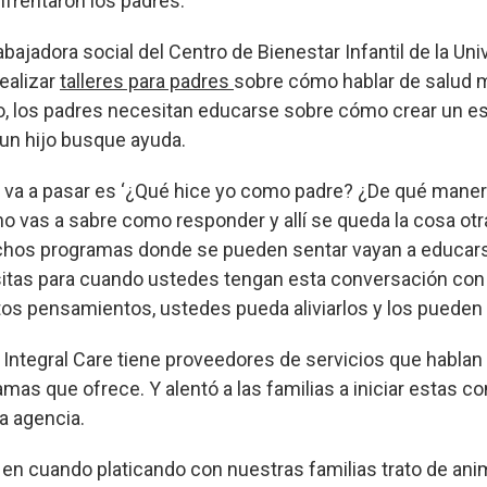
frentaron los padres.”
abajadora social del Centro de Bienestar Infantil de la Un
ealizar
talleres para padres
sobre cómo hablar de salud 
jo, los padres necesitan educarse sobre cómo crear un e
un hijo busque ayuda.
 va a pasar es ‘¿Qué hice yo como padre? ¿De qué manera 
o vas a sabre como responder y allí se queda la cosa otra
chos programas donde se pueden sentar vayan a educars
itas para cuando ustedes tengan esta conversación con 
tos pensamientos, ustedes pueda aliviarlos y los pueden
e Integral Care tiene proveedores de servicios que hablan
amas que ofrece. Y alentó a las familias a iniciar estas 
a agencia.
n cuando platicando con nuestras familias trato de anim