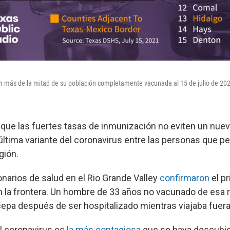
 más de la mitad de su población completamente vacunada al 15 de julio de 20
 que las fuertes tasas de inmunización no eviten un nu
 última variante del coronavirus entre las personas que 
gión.
onarios de salud en el Rio Grande Valley
confirmaron
el pr
en la frontera. Un hombre de 33 años no vacunado de esa 
 cepa después de ser hospitalizado mientras viajaba fuera
l coronavirus es
la más contagiosa
que se haya descubier