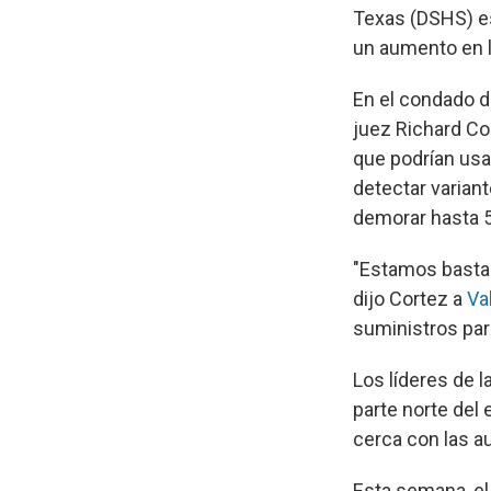
Texas (DSHS) es
un aumento en l
En el condado d
juez Richard Co
que podrían usa
detectar varian
demorar hasta 
"Estamos bastan
dijo Cortez a
Val
suministros para
Los líderes de l
parte norte del
cerca con las au
Esta semana, el