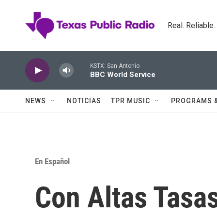
Skip to main content
Real. Reliable
KSTX: San Antonio
BBC World Service
NEWS
NOTICIAS
TPR MUSIC
PROGRAMS 
En Español
Con Altas Tasa