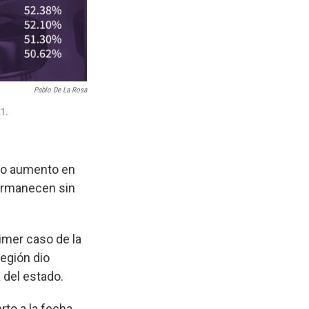
Pablo De La Rosa
21.
evo aumento en
permanecen sin
imer caso de la
región dio
 del estado.
to a la fecha,