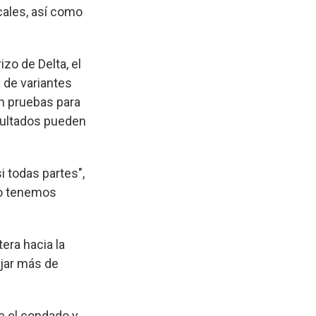
cales, así como
zo de Delta, el
 de variantes
an pruebas para
esultados pueden
i todas partes",
no tenemos
era hacia la
ajar más de
ue el condado y