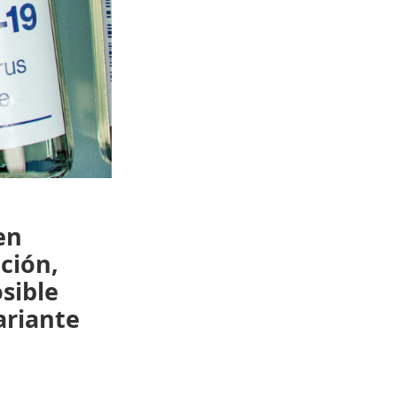
en
ción,
sible
ariante