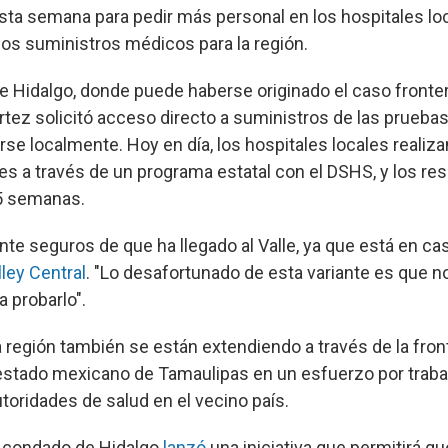
ta semana para pedir más personal en los hospitales lo
os suministros médicos para la región.
e Hidalgo, donde puede haberse originado el caso fronteri
rtez solicitó acceso directo a suministros de las pruebas
rse localmente. Hoy en día, los hospitales locales realiz
tes a través de un programa estatal con el DSHS, y los r
5 semanas.
te seguros de que ha llegado al Valle, ya que está en cas
ley Central
. "Lo desafortunado de esta variante es que 
 probarlo".
a región también se están extendiendo a través de la front
 estado mexicano de Tamaulipas en un esfuerzo por trab
toridades de salud en el vecino país.
 condado de Hidalgo
lanzó
una iniciativa que permitirá q