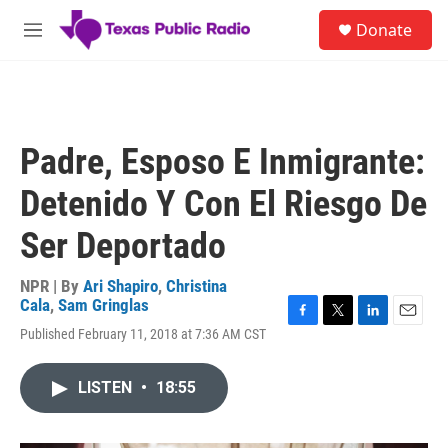
Skip to main content
S
Donate
e
M
a
e
r
n
c
u
h
u
Padre, Esposo E Inmigrante:
e
r
Detenido Y Con El Riesgo De
y
Ser Deportado
NPR | By
Ari Shapiro
,
Christina
Cala
,
Sam Gringlas
F
T
L
E
Published February 11, 2018 at 7:36 AM CST
a
w
i
m
c
i
n
a
e
t
k
i
LISTEN
•
18:55
b
t
e
l
o
e
d
o
r
I