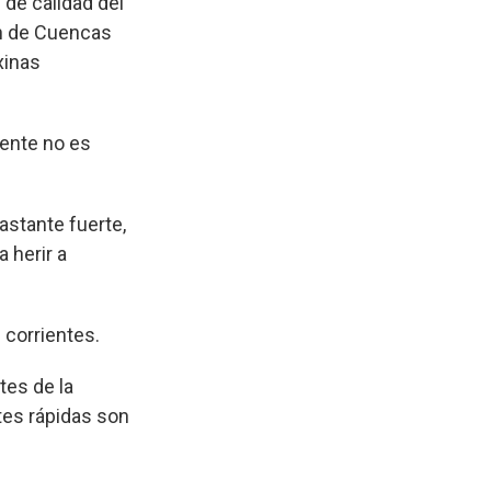
 de calidad del
ón de Cuencas
xinas
mente no es
astante fuerte,
 herir a
corrientes.
es de la
ntes rápidas son