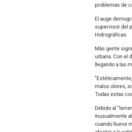
problemas de ca
El auge demográf
supervisor del
Hidrográficas.
Más gente signi
urbana. Con el d
llegando a las 
"Estéticamente, 
malos olores, s
Todas estas cos
Debido al "terr
inusualmente al
cuando llueve 
afectar a la cali