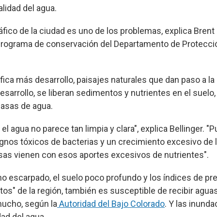
lidad del agua.
ico de la ciudad es uno de los problemas, explica Brent B
 programa de conservación del Departamento de Protecc
fica más desarrollo, paisajes naturales que dan paso a l
esarrollo, se liberan sedimentos y nutrientes en el suelo
masas de agua.
el agua no parece tan limpia y clara", explica Bellinger. 
ignos tóxicos de bacterias y un crecimiento excesivo de l
as vienen con esos aportes excesivos de nutrientes".
eno escarpado, el suelo poco profundo y los índices de pr
tos" de la región, también es susceptible de recibir agua
mucho, según la
Autoridad del Bajo Colorado
. Y las inund
dad del agua.