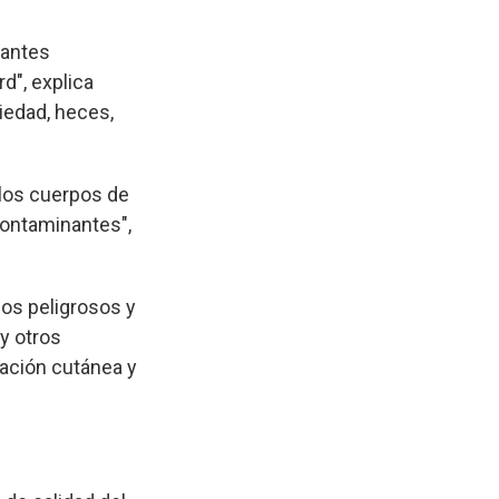
nantes
d", explica
iedad, heces,
los cuerpos de
contaminantes",
os peligrosos y
y otros
tación cutánea y