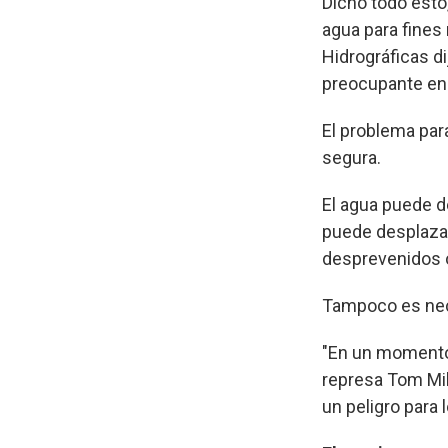
Dicho todo esto
agua para fines
Hidrográficas d
preocupante en 
El problema par
segura.
El agua puede de
puede desplazar 
desprevenidos o
Tampoco es nece
"En un momento
represa Tom Mill
un peligro para 