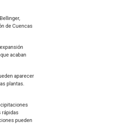
ellinger,
ión de Cuencas
a expansión
, que acaban
"Pueden aparecer
as plantas.
ecipitaciones
s rápidas
aciones pueden