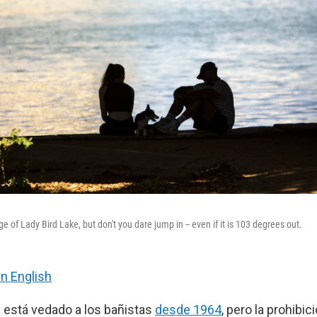
edge of Lady Bird Lake, but don't you dare jump in -- even if it is 103 degrees out.
in English
d está vedado a los bañistas
desde 1964
, pero la prohibi