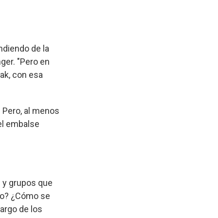
endiendo de la
nger. "Pero en
yak, con esa
. Pero, al menos
el embalse
 y grupos que
año? ¿Cómo se
largo de los