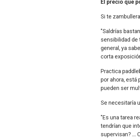
El precio que p
Si te zambullera
"Saldrías bastan
sensibilidad de 
general, ya sab
corta exposición
Practica paddleb
por ahora, está
pueden ser mult
Se necesitaría 
"Es una tarea 
tendrían que in
supervisan? ... 