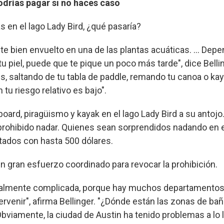
odrías pagar si no haces caso
s en el lago Lady Bird, ¿qué pasaría?
te bien envuelto en una de las plantas acuáticas. ... Dep
tu piel, puede que te pique un poco más tarde", dice Belli
es, saltando de tu tabla de paddle, remando tu canoa o ka
 tu riesgo relativo es bajo".
oard, piragüismo y kayak en el lago Lady Bird a su antojo
 prohibido nadar. Quienes sean sorprendidos nadando en 
ados con hasta 500 dólares.
un gran esfuerzo coordinado para revocar la prohibición.
realmente complicada, porque hay muchos departamentos
tervenir", afirma Bellinger. "¿Dónde están las zonas de b
Obviamente, la ciudad de Austin ha tenido problemas a lo 