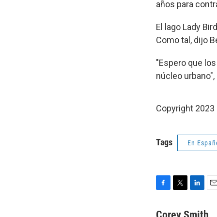
años para contr
El lago Lady Bi
Como tal, dijo B
"Espero que los
núcleo urbano",
Copyright 2023 
Tags
En Españ
F
T
L
E
a
w
i
m
c
i
n
a
Corey Smith