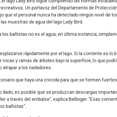
, el lago Lady Bird sigue cumpliendo las normas estatales
 recreativos. Un portavoz del Departamento de Protecci
ijo que el personal nunca ha detectado ningún nivel de to
las muestras de agua del lago Lady Bird.
a los bañistas no es el agua; en última instancia, simple
splazarse rápidamente por el lago. Si la corriente es lo b
rocas y ramas de árboles bajo la superficie, lo que podría
 atrapar a los nadadores.
sario que haya una crecida para que se formen fuertes 
 dado, es posible que se produzcan descargas important
er a través del embalse", explica Bellinger. "Esas corrie
los bañistas".